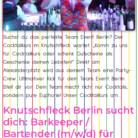
Suchst du das perfekte Team Event Berlin? Der
Cocktailkurs im Knutschfleck wartet: „Komm zu uns
für Cocktailkurs oder schenk Gutscheine als
Geschenke deinen Liebsten!“ Direkt am
Alexanderplatz wird aus deinem Team eine Party-
Crew. Ultimativer Kick für dein Team Event Berlin
Stell dir vor: Dein Team mischt nicht nur Cocktails,
sondern pure Euphorie! Unser Cocktailkurs am…
Knutschfleck Berlin sucht
dich: Barkeeper /
Bartender (m/w/d) für