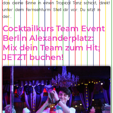
das deine Sinne in einen Tropical Tanz schickt, direkt
unter dem Fernsehturm! Stell dir vor: Du sitzt in
der…
Cocktailkurs Team Event
Berlin Alexanderplatz:
Mix dein Team zum Hit;
JETZT buchen!