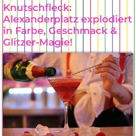
Knutschfleck:
Alexanderplatz explodiert
in Farbe, Geschmack &
Glitzer-Magie!