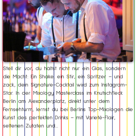
Stell dir vor, du hältst nicht nur ein Glas, sondern
die Macht: Ein Shake, ein Stir, ein Spritzer – und
zack, dein Signature-Cocktail wird zum Instagram-
Star. In der Mixology Masterclass im Knutschfleck
Berlin am Alexanderplatz, direkt unter dem
Fernsehturm, lernst du bei Berlins Top-Mixologen die
Kunst des perfekten Drinks – mit Varieté-Flair,
seltenen Zutaten und…