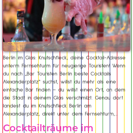
Berlin im Glas: Knutschfleck, deine Cocktail-Adresse
unterm Fernsehturm für neugierige Touristen! Wenn
du nach „Bar Touristen Berlin beste Cocktails
Alexanderplatz“ suchst, willst du mehr als eine
einfache Bar finden – du willst einen Ort, an dem
die Stadt in deinem Glas verschmilzt. Genau dort
landest du im Knutschfleck Berlin am
Alexanderplatz, direkt unter dem Fernsehturm,…
Cocktailträume im