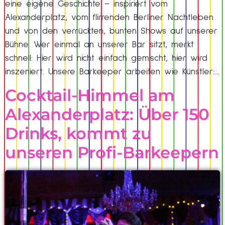
eine eigene Geschichte – inspiriert vom
Alexanderplatz, vom flirrenden Berliner Nachtleben
und von den verrückten, bunten Shows auf unserer
Bühne. Wer einmal an unserer Bar sitzt, merkt
schnell: Hier wird nicht einfach gemischt, hier wird
inszeniert. Unsere Barkeeper arbeiten wie Künstler:…
Cocktail-Himmel am
Alexanderplatz: Über 150
Drinks, kommt zu
unseren Profi-Barkeepern