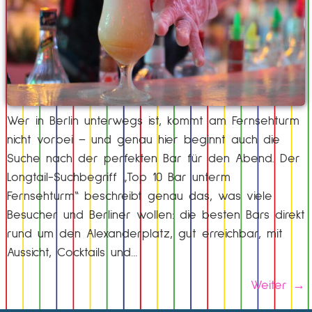
Wer in Berlin unterwegs ist, kommt am Fernsehturm
nicht vorbei – und genau hier beginnt auch die
Suche nach der perfekten Bar für den Abend. Der
Longtail-Suchbegriff „Top 10 Bar unterm
Fernsehturm“ beschreibt genau das, was viele
Besucher und Berliner wollen: die besten Bars direkt
rund um den Alexanderplatz, gut erreichbar, mit
Aussicht, Cocktails und…
Weiter
→