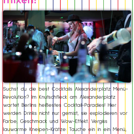
Suchst du die best Cocktails Alexanderplatz Menü-
Revolution? Im Knutschfleck am Alexanderplatz
wartet Berlins heißestes Cocktail-Paradies! Hier
werden Drinks nicht nur gemixt, sie explodieren vor
Farbe, Geschmack und Wow-Effekt. Vergiss
lauwarme Kneipen-Krätze: Tauche ein in ein Menü,