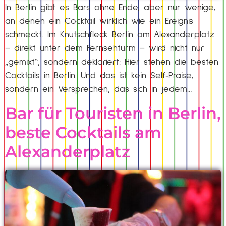
In Berlin gibt es Bars ohne Ende, aber nur wenige,
an denen ein Cocktail wirklich wie ein Ereignis
schmeckt. Im Knutschfleck Berlin am Alexanderplatz
– direkt unter dem Fernsehturm – wird nicht nur
„gemixt“, sondern deklariert: Hier stehen die besten
Cocktails in Berlin. Und das ist kein Self‑Praise,
sondern ein Versprechen, das sich in jedem…
Bar für Touristen in Berlin,
beste Cocktails am
Alexanderplatz