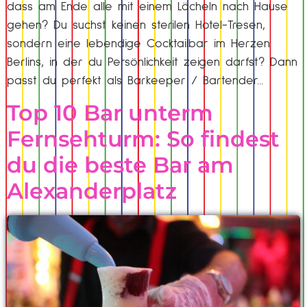
dass am Ende alle mit einem Lächeln nach Hause
gehen? Du suchst keinen sterilen Hotel-Tresen,
sondern eine lebendige Cocktailbar im Herzen
Berlins, in der du Persönlichkeit zeigen darfst? Dann
passt du perfekt als Barkeeper / Bartender…
Top 10 Bar unterm
Fernsehturm: So findest
du die beste Bar am
Alexanderplatz