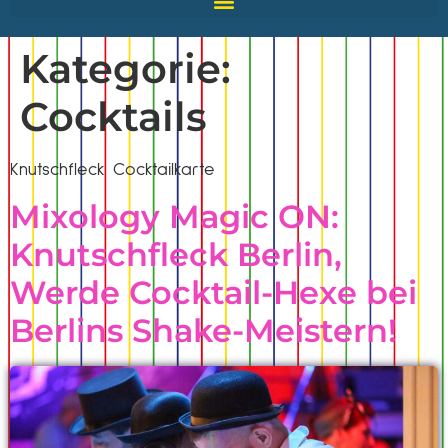
Kategorie:
Cocktails
Knutschfleck Cocktailkarte
Mixology Magic ON:
Knutschfleck Berlin,
Werde Cocktail-Hexe bei
Berlins Shake-Meistern!