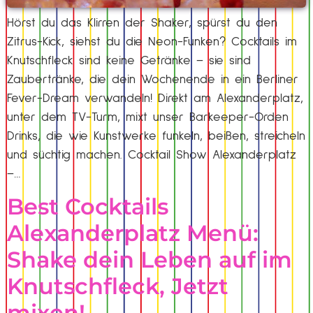
Hörst du das Klirren der Shaker, spürst du den
Zitrus-Kick, siehst du die Neon-Funken? Cocktails im
Knutschfleck sind keine Getränke – sie sind
Zaubertränke, die dein Wochenende in ein Berliner
Fever-Dream verwandeln! Direkt am Alexanderplatz,
unter dem TV-Turm, mixt unser Barkeeper-Orden
Drinks, die wie Kunstwerke funkeln, beißen, streicheln
und süchtig machen. Cocktail Show Alexanderplatz
–…
Best Cocktails
Alexanderplatz Menü:
Shake dein Leben auf im
Knutschfleck, Jetzt
mixen!