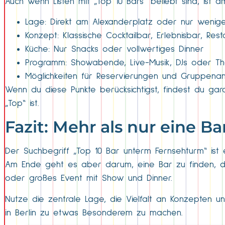
Auch wenn Listen mit „Top 10 Bars“ beliebt sind, ist
Lage: Direkt am Alexanderplatz oder nur wenig
Konzept: Klassische Cocktailbar, Erlebnisbar, Res
Küche: Nur Snacks oder vollwertiges Dinner
Programm: Showabende, Live-Musik, DJs oder T
Möglichkeiten für Reservierungen und Gruppena
Wenn du diese Punkte berücksichtigst, findest du garant
„Top“ ist.
Fazit: Mehr als nur eine B
Der Suchbegriff „Top 10 Bar unterm Fernsehturm“ ist
Am Ende geht es aber darum, eine Bar zu finden, d
oder großes Event mit Show und Dinner.
Nutze die zentrale Lage, die Vielfalt an Konzepte
in Berlin zu etwas Besonderem zu machen.