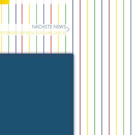
NÄCHSTE NEWS
Knutschfleck Berlin sucht dich: Barkeeper / Bartender (m/w/d) für eine der buntesten Bars der Stadt