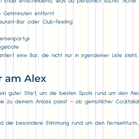
 am Ende entscheidend, was du persönlich suchst. Achte
e Gehminuten entfernt
taurant-Bar oder Club-Feeling
hemenpartys
ngebote
iert eine Bar, die nicht nur in irgendeiner Liste steht,
ar am Alex
 ein guter Start, um die besten Spots rund um den Ale
ie zu deinem Anlass passt – ob gemütlicher Cocktail
n und die besondere Stimmung rund um den Fernsehtur