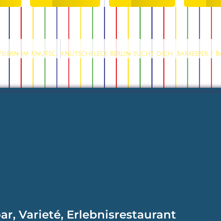
Eventlocation mit All Inclusive Paketen am Alexanderplatz: Feiern im Knutschfleck Berlin
ar, Varieté, Erlebnisrestaurant