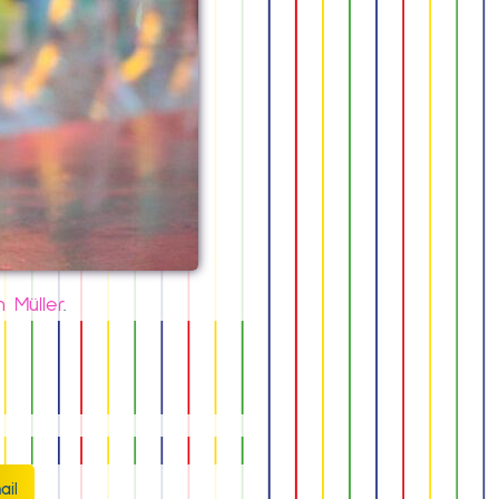
n Müller
.
ail