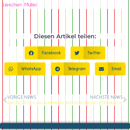
Lieschen Müller
.
Diesen Artikel teilen:
Facebook
Twitter
WhatsApp
Telegram
Email
VORIGE NEWS
NÄCHSTE NEWS
Knutschfleck am Alexanderplatz: Dein Event-Highlight wartet; KOMMT ZU UNS!
Birthday Brunch Extravaganza am Alexanderplatz, Die Show, die deinen Geburtstag unvergesslich macht!