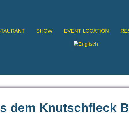
STAURANT
SHOW
EVENT LOCATION
RE
s dem Knutschfleck B