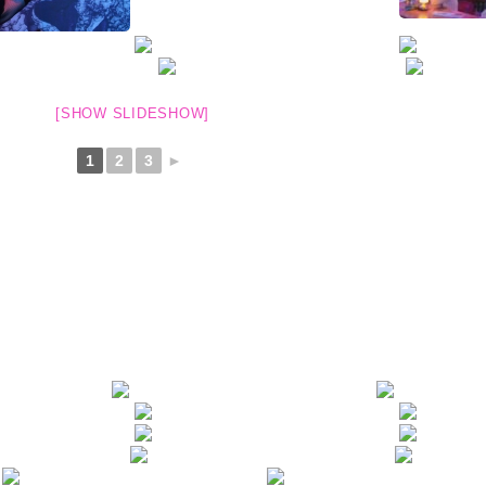
[SHOW SLIDESHOW]
1
2
3
►