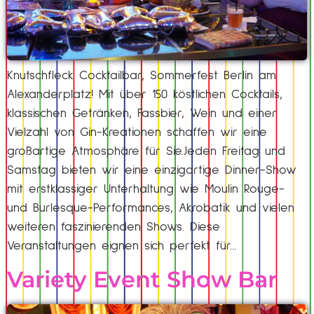
Knutschfleck Cocktailbar, Sommerfest Berlin am
Alexanderplatz! Mit über 150 köstlichen Cocktails,
klassischen Getränken, Fassbier, Wein und einer
Vielzahl von Gin-Kreationen schaffen wir eine
großartige Atmosphäre für Sie.Jeden Freitag und
Samstag bieten wir eine einzigartige Dinner-Show
mit erstklassiger Unterhaltung wie Moulin Rouge-
und Burlesque-Performances, Akrobatik und vielen
weiteren faszinierenden Shows. Diese
Veranstaltungen eignen sich perfekt für…
Variety Event Show Bar