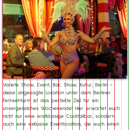
Variete Show, Event, Bar, Show, Kultur, Berlin –
diese angesagte Location unter dem Berliner
Fernsehturm ist das perfekte Ziel für ein
unvergessliches Wochenende! Hier erwartet euch
nicht nur eine erstklassige Cocktailbar, sondern
auch eine exklusive Eventlocation, die euch einen