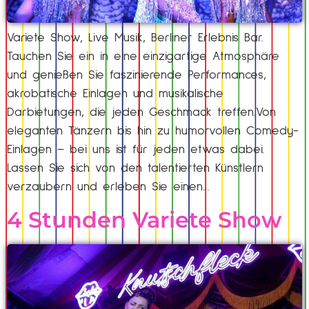
Variete Show, Live Musik, Berliner Erlebnis Bar.
Tauchen Sie ein in eine einzigartige Atmosphäre
und genießen Sie faszinierende Performances,
akrobatische Einlagen und musikalische
Darbietungen, die jeden Geschmack treffen.Von
eleganten Tänzern bis hin zu humorvollen Comedy-
Einlagen – bei uns ist für jeden etwas dabei.
Lassen Sie sich von den talentierten Künstlern
verzaubern und erleben Sie einen…
4 Stunden Variete Show