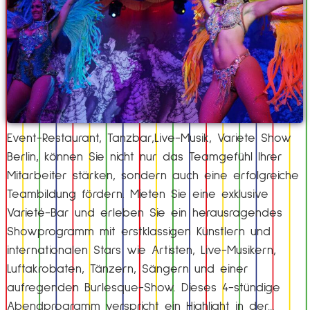
Event-Restaurant, Tanzbar,Live-Musik, Variete Show
Berlin, können Sie nicht nur das Teamgefühl Ihrer
Mitarbeiter stärken, sondern auch eine erfolgreiche
Teambildung fördern. Mieten Sie eine exklusive
Varieté-Bar und erleben Sie ein herausragendes
Showprogramm mit erstklassigen Künstlern und
internationalen Stars wie Artisten, Live-Musikern,
Luftakrobaten, Tänzern, Sängern und einer
aufregenden Burlesque-Show. Dieses 4-stündige
Abendprogramm verspricht ein Highlight in der…