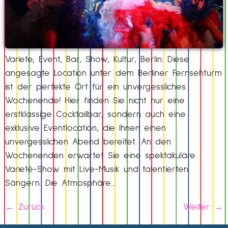
Variete, Event, Bar, Show, Kultur, Berlin. Diese
angesagte Location unter dem Berliner Fernsehturm
ist der perfekte Ort für ein unvergessliches
Wochenende! Hier finden Sie nicht nur eine
erstklassige Cocktailbar, sondern auch eine
exklusive Eventlocation, die Ihnen einen
unvergesslichen Abend bereitet. An den
Wochenenden erwartet Sie eine spektakuläre
Varieté-Show mit Live-Musik und talentierten
Sängern. Die Atmosphäre…
←
Zurück
Weiter
→