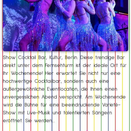
Show Cocktail Bar, Kultur, Berlin. Diese trendige Bar
direkt unter dem Fernsehturm ist der ideale Ort für
Ihr Wochenende! Hier erwartet Sie nicht nur eine
hochwertige Cocktailbar, sondern auch eine
außergewöhnliche Eventlocation, die Ihnen einen
unvergesslichen Abend verspricht. Am Wochenende
wird die Bühne für eine beeindruckende Varieté-
Show mit Live-Musik und talentierten Sängern
eröffnet. Sie werden…