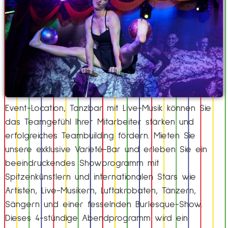
Event-Location, Tanzbar mit Live-Musik können Sie
das Teamgefühl Ihrer Mitarbeiter stärken und
erfolgreiches Teambuilding fördern. Mieten Sie
unsere exklusive Varieté-Bar und erleben Sie ein
beeindruckendes Showprogramm mit
Spitzenkünstlern und internationalen Stars wie
Artisten, Live-Musikern, Luftakrobaten, Tänzern,
Sängern und einer fesselnden Burlesque-Show.
Dieses 4-stündige Abendprogramm wird ein