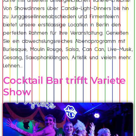
Jahre mit unserem unvergleichlichen Varieté-Erlebnis!
Von Showdinners über Candle-Light-Dinners bis hin
zu Junggesellinnenabschieden und Firmenfeiern
bietet unsere erstklassige Location in Berlin den
perfekten Rahmen für Ihre Veranstaltung. Genießen
Sie ein abwechslungsreiches Abendprogramm mit
Burlesque, Moulin Rouge, Salsa, Can Can, Live-Musik,
Gesang, Saxophonklängen, Artistik und vielem mehr.
Lehnen…
Cocktail Bar trifft Variete
Show