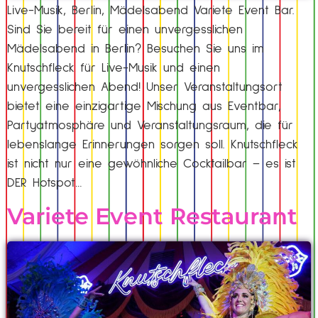
Live-Musik, Berlin, Mädelsabend Variete Event Bar.
Sind Sie bereit für einen unvergesslichen
Mädelsabend in Berlin? Besuchen Sie uns im
Knutschfleck für Live-Musik und einen
unvergesslichen Abend! Unser Veranstaltungsort
bietet eine einzigartige Mischung aus Eventbar,
Partyatmosphäre und Veranstaltungsraum, die für
lebenslange Erinnerungen sorgen soll. Knutschfleck
ist nicht nur eine gewöhnliche Cocktailbar – es ist
DER Hotspot…
Variete Event Restaurant