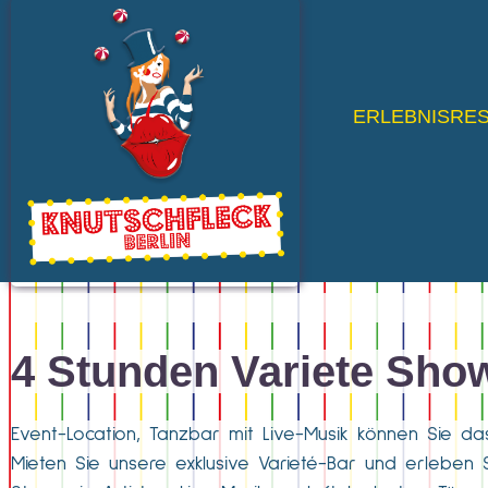
ERLEBNISRE
4 Stunden Variete Sho
Event-Location, Tanzbar mit Live-Musik können Sie da
Mieten Sie unsere exklusive Varieté-Bar und erleben