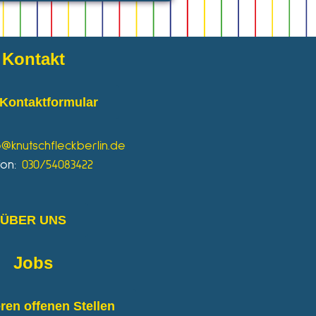
Kontakt
Kontaktformular
o@knutschfleckberlin.de
fon:
030/54083422
ÜBER UNS
Jobs
ren offenen Stellen