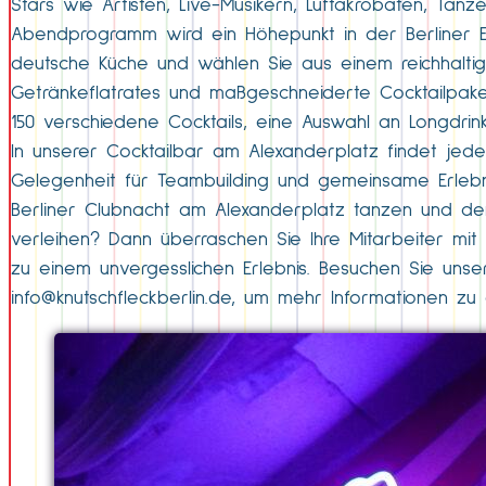
Stars wie Artisten, Live-Musikern, Luftakrobaten, Tä
Abendprogramm wird ein Höhepunkt in der Berliner Eve
deutsche Küche und wählen Sie aus einem reichhaltige
Getränkeflatrates und maßgeschneiderte Cocktailpake
150 verschiedene Cocktails, eine Auswahl an Longdrin
In unserer Cocktailbar am Alexanderplatz findet jed
Gelegenheit für Teambuilding und gemeinsame Erlebn
Berliner Clubnacht am Alexanderplatz tanzen und den
verleihen? Dann überraschen Sie Ihre Mitarbeiter mit
zu einem unvergesslichen Erlebnis. Besuchen Sie uns
info@knutschfleckberlin.de
, um mehr Informationen zu e