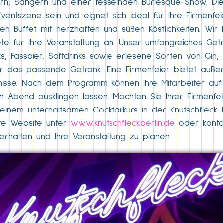
nzern, Sängern und einer fesselnden Burlesque-Show. Di
ntszene sein und eignet sich ideal für Ihre Firmenfeie
n Buffet mit herzhaften und süßen Köstlichkeiten. Wir 
te für Ihre Veranstaltung an. Unser umfangreiches Get
ks, Fassbier, Softdrinks sowie erlesene Sorten von Gin
er das passende Getränk. Eine Firmenfeier bietet auß
isse. Nach dem Programm können Ihre Mitarbeiter auf
 Abend ausklingen lassen. Möchten Sie Ihrer Firmenfe
 einem unterhaltsamen Cocktailkurs in der Knutschflec
ere Website unter
www.knutschfleckberlin.de
oder kontak
rhalten und Ihre Veranstaltung zu planen.