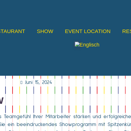
STAURANT
SHOW
EVENT LOCATION
RE
Juni 15, 2024
w
s Teamgefühl Ihrer Mitarbeiter stärken und erfolgreiche
 Sie ein beeindruckendes Showprogramm mit Spitzenküns