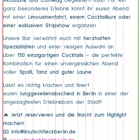
Akrobatik und Comedy
begeistern lasst. Für ein
ganz besonderes Erlebnis könnt ihr euren Abend
mit einer
Limousinenfahrt, einem Cocktailkurs oder
einer exklusiven Stripshow
ergänzen.
Unsere Bar verwöhnt euch mit
herzhaften
Spezialitäten
und einer riesigen Auswahl an
über
150 einzigartigen Cocktails
– die perfekte
Kombination für einen unvergesslichen Abend
voller
Spaß, Tanz und guter Laune
.
Lasst es richtig krachen und feiert
euren
Junggesellenabschied in Berlin
in einer der
angesagtesten Erlebnisbars der Stadt!
🔥
Jetzt reservieren und die Nacht zum Highlight
machen!
📧
info@knutschfleckberlin.de