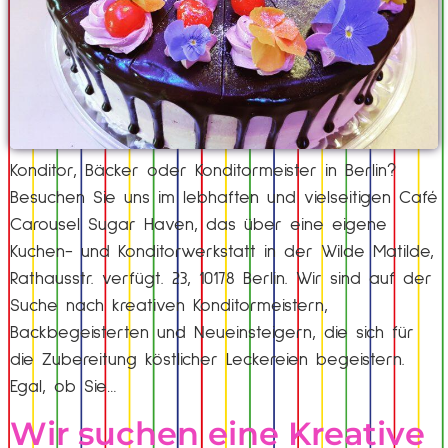
Konditor, Bäcker oder Konditormeister in Berlin?
Besuchen Sie uns im lebhaften und vielseitigen Café
Carousel Sugar Haven, das über eine eigene
Kuchen- und Konditorwerkstatt in der Wilde Matilde,
Rathausstr. verfügt. 23, 10178 Berlin. Wir sind auf der
Suche nach kreativen Konditormeistern,
Backbegeisterten und Neueinsteigern, die sich für
die Zubereitung köstlicher Leckereien begeistern.
Egal, ob Sie…
Wir suchen eine Kreative