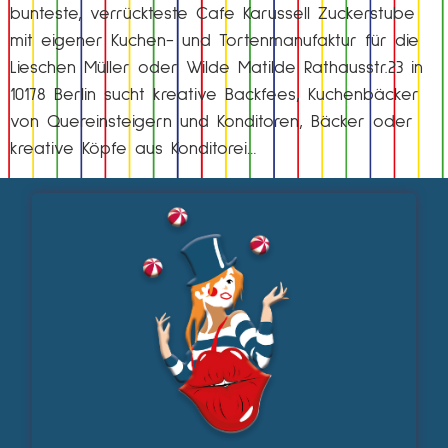
bunteste, verrückteste Cafe Karussell Zuckerstube
mit eigener Kuchen- und Tortenmanufaktur für die
Lieschen Müller oder Wilde Matilde Rathausstr.23 in
10178 Berlin sucht kreative Backfees, Kuchenbäcker
von Quereinsteigern und Konditoren, Bäcker oder
kreative Köpfe aus Konditorei…