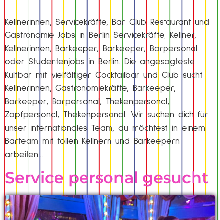
Kellnerinnen, Servicekräfte, Bar Club Restaurant und
Gastronomie Jobs in Berlin Servicekräfte, Kellner,
Kellnerinnen, Barkeeper, Barkeeper, Barpersonal
oder Studentenjobs in Berlin. Die angesagteste
Kultbar mit vielfältiger Cocktailbar und Club sucht
Kellnerinnen, Gastronomiekräfte, Barkeeper,
Barkeeper, Barpersonal, Thekenpersonal,
Zapfpersonal, Thekenpersonal. Wir suchen dich für
unser internationales Team, du möchtest in einem
Barteam mit tollen Kellnern und Barkeepern
arbeiten…
Service personal gesucht