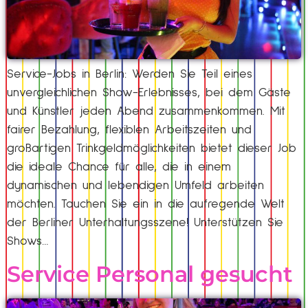
Service-Jobs in Berlin: Werden Sie Teil eines
unvergleichlichen Show-Erlebnisses, bei dem Gäste
und Künstler jeden Abend zusammenkommen. Mit
fairer Bezahlung, flexiblen Arbeitszeiten und
großartigen Trinkgeldmöglichkeiten bietet dieser Job
die ideale Chance für alle, die in einem
dynamischen und lebendigen Umfeld arbeiten
möchten. Tauchen Sie ein in die aufregende Welt
der Berliner Unterhaltungsszene! Unterstützen Sie
Shows…
Service Personal gesucht