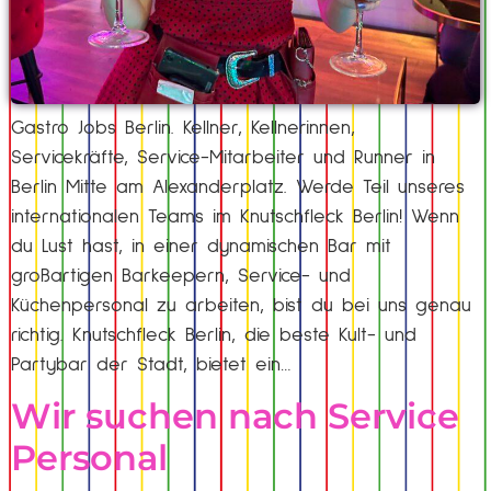
Gastro Jobs Berlin. Kellner, Kellnerinnen,
Servicekräfte, Service-Mitarbeiter und Runner in
Berlin Mitte am Alexanderplatz. Werde Teil unseres
internationalen Teams im Knutschfleck Berlin! Wenn
du Lust hast, in einer dynamischen Bar mit
großartigen Barkeepern, Service- und
Küchenpersonal zu arbeiten, bist du bei uns genau
richtig. Knutschfleck Berlin, die beste Kult- und
Partybar der Stadt, bietet ein…
Wir suchen nach Service
Personal