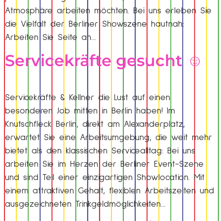
Atmosphäre arbeiten möchten. Bei uns erleben Sie
die Vielfalt der Berliner Showszene hautnah:
Arbeiten Sie Seite an…
Servicekräfte gesucht ☺️
Servicekräfte & Kellner die Lust auf einen
besonderen Job mitten in Berlin haben! Im
Knutschfleck Berlin, direkt am Alexanderplatz,
erwartet Sie eine Arbeitsumgebung, die weit mehr
bietet als den klassischen Servicealltag: Bei uns
arbeiten Sie im Herzen der Berliner Event-Szene
und sind Teil einer einzigartigen Showlocation. Mit
einem attraktiven Gehalt, flexiblen Arbeitszeiten und
ausgezeichneten Trinkgeldmöglichkeiten…