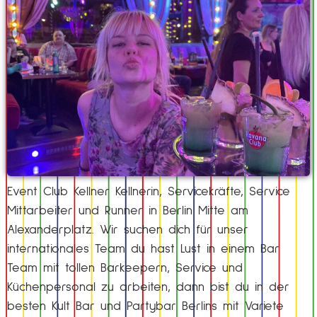
Event Club Kellner Kellnerin, Servicekräfte, Service
Mittarbeiter und Runner in Berlin Mitte am
Alexanderplatz. Wir suchen dich für unser
internationales Team du hast Lust in einem Bar
Team mit tollen Barkeepern, Service und
Küchenpersonal zu arbeiten, dann bist du in der
besten Kult Bar und Partybar Berlins mit Variete