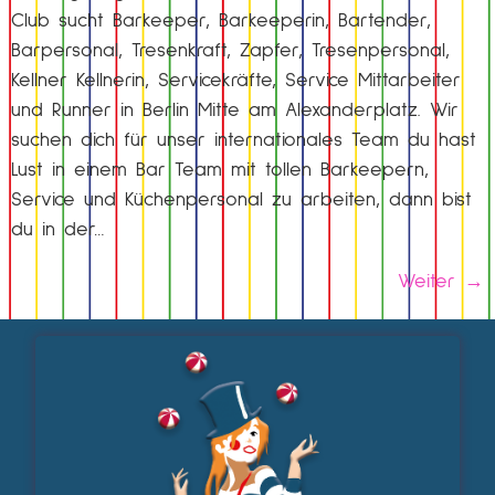
Club sucht Barkeeper, Barkeeperin, Bartender,
Barpersonal, Tresenkraft, Zapfer, Tresenpersonal,
Kellner Kellnerin, Servicekräfte, Service Mittarbeiter
und Runner in Berlin Mitte am Alexanderplatz. Wir
suchen dich für unser internationales Team du hast
Lust in einem Bar Team mit tollen Barkeepern,
Service und Küchenpersonal zu arbeiten, dann bist
du in der…
Weiter
→