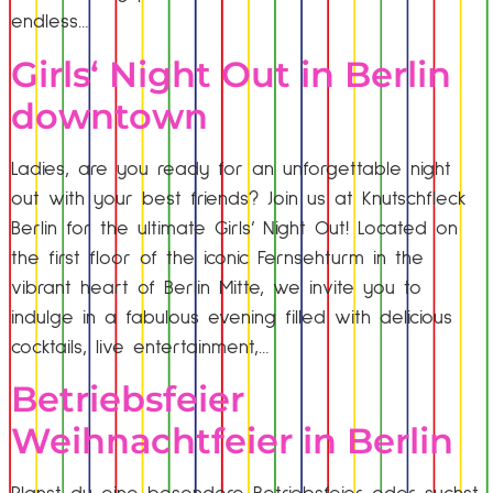
endless…
Girls‘ Night Out in Berlin
downtown
Ladies, are you ready for an unforgettable night
out with your best friends? Join us at Knutschfleck
Berlin for the ultimate Girls’ Night Out! Located on
the first floor of the iconic Fernsehturm in the
vibrant heart of Berlin Mitte, we invite you to
indulge in a fabulous evening filled with delicious
cocktails, live entertainment,…
Betriebsfeier
Weihnachtfeier in Berlin