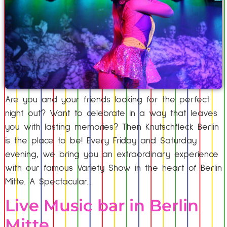
Are you and your friends looking for the perfect
night out? Want to celebrate in a way that leaves
you with lasting memories? Then Knutschfleck Berlin
is the place to be! Every Friday and Saturday
evening, we bring you an extraordinary experience
with our famous Variety Show in the heart of Berlin
Mitte. A Spectacular…
Live Music bar in Berlin
Mitte