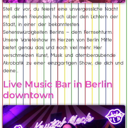
Stell dir vor, du feierst eine unvergessliche Nacht
mit deinen Freunden, hoch über den Lichtern der
Stadt, in einer der bekanntesten
Sehenswürdigkeiten Berlins – dem Fernsehturm.
Unsere Varietéshow im Herzen von Berlin Mitte
bietet genau das und noch viel mehr. Hier
verschmelzen Kunst, Musik und atemberaubende
Akrobatik zu einer einzigartigen Show, die dich und
deine…
Live Music Bar in Berlin
downtown