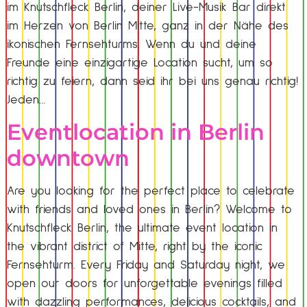
im Knutschfleck Berlin, deiner Live-Musik Bar direkt
im Herzen von Berlin Mitte, ganz in der Nähe des
ikonischen Fernsehturms. Wenn du und deine
Freunde eine einzigartige Location sucht, um so
richtig zu feiern, dann seid ihr bei uns genau richtig!
Jeden…
Eventlocation in Berlin
downtown
Are you looking for the perfect place to celebrate
with friends and loved ones in Berlin? Welcome to
Knutschfleck Berlin, the ultimate event location in
the vibrant district of Mitte, right by the iconic
Fernsehturm. Every Friday and Saturday night, we
open our doors for unforgettable evenings filled
with dazzling performances, delicious cocktails, and