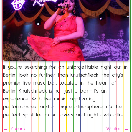
If you’re searching for an unforgettable night out in
Berlin, look no further than Knutschfleck, the city’s
premier live music bar. Located in the heart of
Berlin, Knutschfleck is not just a bar—it’s an
experience. With live music, captivating
performances, and a unique atmosphere, it’s the
perfect spot for music lovers and night owls alike….
←
Zurück
Weiter
→