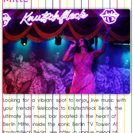
Looking for a vibrant spot to enjoy live music with
your friends? Welcome to Knutschfleck Berlin, the
ultimate live music bar located in the heart of
Berlin Mitte, inside the iconic Berlin TV Tower. At
Knutschfleck Berlin, we offer a unique blend of