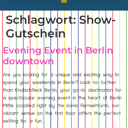
Schlagwort:
Show-
Gutschein
Evening Event in Berlin
downtown
Are you looking for a unique and exciting way to
spend your weekends in Berlin? Look no further
than Knutschfleck Berlin, your go-to destination for
a spectacular evening event in the heart of Berlin
Mitte. Located right by the iconic Fernsehturm, our
vibrant venue on the first floor offers the perfect
setting for a fun…