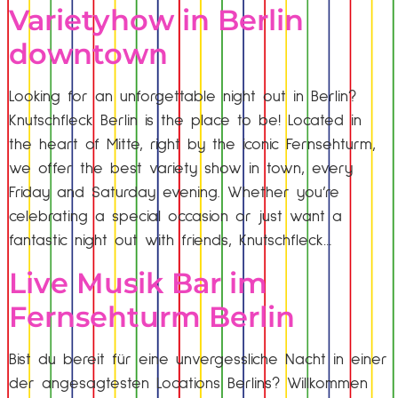
Varietyhow in Berlin
downtown
Looking for an unforgettable night out in Berlin?
Knutschfleck Berlin is the place to be! Located in
the heart of Mitte, right by the iconic Fernsehturm,
we offer the best variety show in town, every
Friday and Saturday evening. Whether you’re
celebrating a special occasion or just want a
fantastic night out with friends, Knutschfleck…
Live Musik Bar im
Fernsehturm Berlin
Bist du bereit für eine unvergessliche Nacht in einer
der angesagtesten Locations Berlins? Willkommen