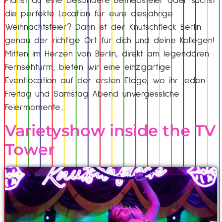
Planst du eine besondere Betriebsfeier oder suchst
die perfekte Location für eure diesjährige
Weihnachtsfeier? Dann ist der Knutschfleck Berlin
genau der richtige Ort für dich und deine Kollegen!
Mitten im Herzen von Berlin, direkt am legendären
Fernsehturm, bieten wir eine einzigartige
Eventlocation auf der ersten Etage, wo ihr jeden
Freitag und Samstag Abend unvergessliche
Feiermomente…
Varietyshow inside the TV
Tower