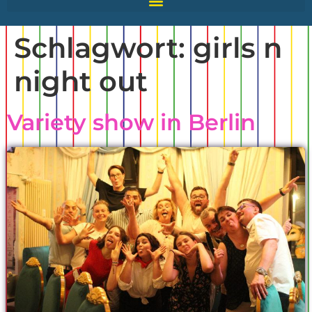
Schlagwort:
girls n
night out
Variety show in Berlin