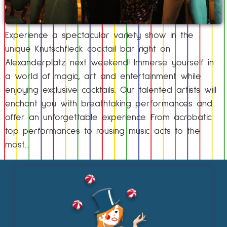
Experience a spectacular variety show in the
unique Knutschfleck cocktail bar right on
Alexanderplatz next weekend! Immerse yourself in
a world of magic, art and entertainment while
enjoying exclusive cocktails. Our talented artists will
enchant you with breathtaking performances and
offer an unforgettable experience. From acrobatic
top performances to rousing music acts to the
most…