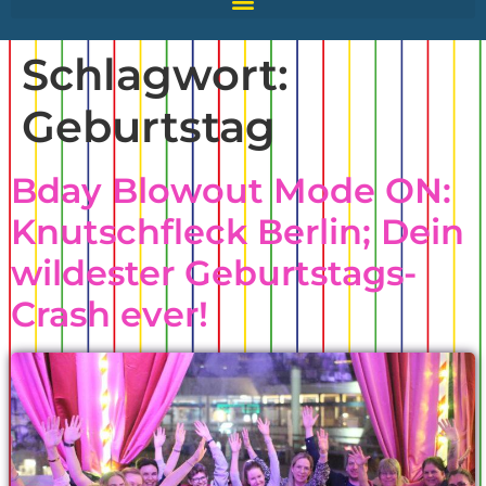
Schlagwort:
Geburtstag
Bday Blowout Mode ON:
Knutschfleck Berlin; Dein
wildester Geburtstags-
Crash ever!