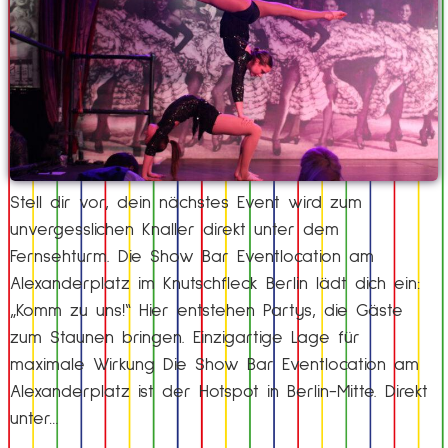
Stell dir vor, dein nächstes Event wird zum
unvergesslichen Knaller direkt unter dem
Fernsehturm. Die Show Bar Eventlocation am
Alexanderplatz im Knutschfleck Berlin lädt dich ein:
„Komm zu uns!“ Hier entstehen Partys, die Gäste
zum Staunen bringen. Einzigartige Lage für
maximale Wirkung Die Show Bar Eventlocation am
Alexanderplatz ist der Hotspot in Berlin-Mitte. Direkt
unter…