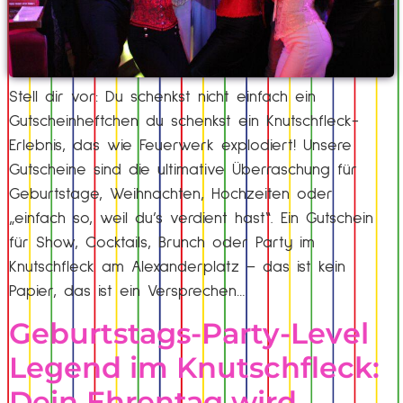
Stell dir vor: Du schenkst nicht einfach ein
Gutscheinheftchen du schenkst ein Knutschfleck-
Erlebnis, das wie Feuerwerk explodiert! Unsere
Gutscheine sind die ultimative Überraschung für
Geburtstage, Weihnachten, Hochzeiten oder
„einfach so, weil du’s verdient hast“. Ein Gutschein
für Show, Cocktails, Brunch oder Party im
Knutschfleck am Alexanderplatz – das ist kein
Papier, das ist ein Versprechen…
Geburtstags-Party-Level
Legend im Knutschfleck:
Dein Ehrentag wird