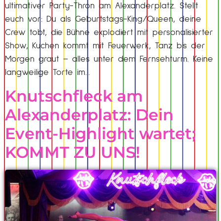
ultimativer Party-Thron am Alexanderplatz. Stellt
euch vor: Du als Geburtstags-King/Queen, deine
Crew tobt, die Bühne explodiert mit personalisierter
Show, Kuchen kommt mit Feuerwerk, Tanz bis der
Morgen graut – alles unter dem Fernsehturm. Keine
langweilige Torte im…
Knutschfleck am
Alexanderplatz: Dein
Event-Highlight wartet;
KOMMT ZU UNS!