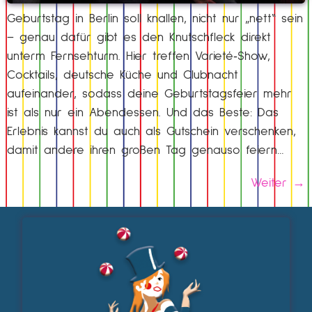
Geburtstag in Berlin soll knallen, nicht nur „nett“ sein
– genau dafür gibt es den Knutschfleck direkt
unterm Fernsehturm. Hier treffen Varieté‑Show,
Cocktails, deutsche Küche und Clubnacht
aufeinander, sodass deine Geburtstagsfeier mehr
ist als nur ein Abendessen. Und das Beste: Das
Erlebnis kannst du auch als Gutschein verschenken,
damit andere ihren großen Tag genauso feiern…
Weiter
→