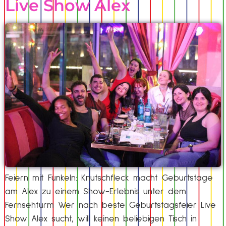
Live Show Alex
Feiern mit Funkeln: Knutschfleck macht Geburtstage
am Alex zu einem Show-Erlebnis unter dem
Fernsehturm Wer nach beste Geburtstagsfeier Live
Show Alex sucht, will keinen beliebigen Tisch in