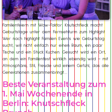
Familienfeiern mit Wow-Faktor: Knutschfleck macht
Geburtstage unter dem Fernsehturm zum Highlight
Wer nach highlight Familien Events wie Geburtstag
sucht, will nicht einfach nur einen Raum, ein paar
Tische und ein Stück Kuchen. Gesucht wird ein Ort,
an dem ein Familienfest wirklich lebendig wird – mit
Atmosphäre, Stil, Freude und einem Gefühl, das alle
Generationen zusammenbringt….
Beste Veranstaltung zum
1. Mai Wochenende in
Berlin: Knutschfleck