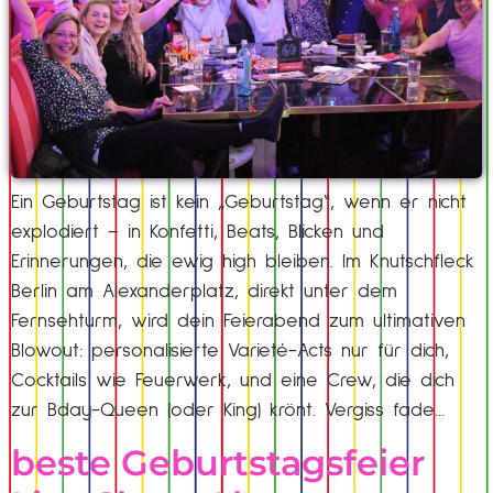
Ein Geburtstag ist kein „Geburtstag“, wenn er nicht
explodiert – in Konfetti, Beats, Blicken und
Erinnerungen, die ewig high bleiben. Im Knutschfleck
Berlin am Alexanderplatz, direkt unter dem
Fernsehturm, wird dein Feierabend zum ultimativen
Blowout: personalisierte Varieté-Acts nur für dich,
Cocktails wie Feuerwerk, und eine Crew, die dich
zur Bday-Queen (oder King) krönt. Vergiss fade…
beste Geburtstagsfeier