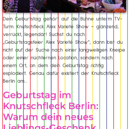
Dein Geburtstag gehört auf die Bühne unterm TV-
Turm: Knutschfleck Alex Varieté Show – glänzend,
verrückt, legendär! Suchst du nach
„Geburtstagsfeier Alex Varieté Show“, dann bist du
nicht auf der Suche nach einer langweiligen Kneipe
oder einer nüchternen Location, sondern nach
einem Ort, an dem dein Geburtstag richtig
explodiert. Genau dafür existiert der Knutschfleck
Berlin am…
Geburtstag im
Knutschfleck Berlin:
Warum dein neues
Lieblings-Geschenk