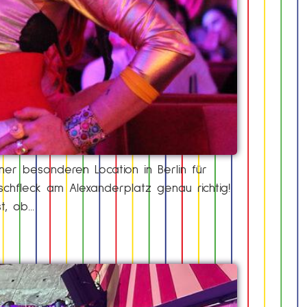
iner besonderen Location in Berlin für
chfleck am Alexanderplatz genau richtig!
st, ob…