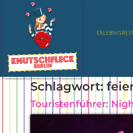
ERLEBNISRE
Schlagwort:
feie
Touristenführer: Night