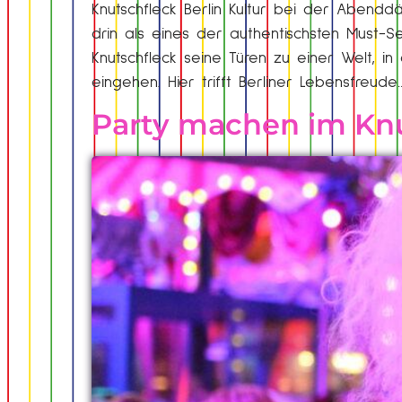
Knutschfleck Berlin Kultur bei der Abendd
drin als eines der authentischsten Must-
Knutschfleck seine Türen zu einer Welt, in
eingehen. Hier trifft Berliner Lebensfreude
Party machen im Knu