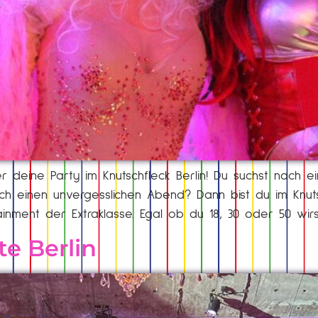
er deine Party im Knutschfleck Berlin! Du suchst nach e
ch einen unvergesslichen Abend? Dann bist du im Knuts
rtainment der Extraklasse. Egal ob du 18, 30 oder 50 wir
te Berlin