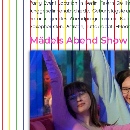
Party Event Location in Berlin! Feiern Sie
Junggesellinnenabschiede, Geburtstagsfeie
herausragendes Abendprogramm mit Burles
Saxophonisten, Artisten, Luftakrobatik-M
Mädels Abend Show 