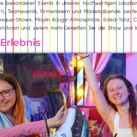
 Ihre besonderen Events in unserer hochwertigen Locatio
rn, Teamevents, Firmenfeiern und Mädelsabende perfekt
que-Shows, Moulin Rouge-Atmosphäre, Salsa-Tanz, Can
oderatoren und vielem mehr.Genießen Sie die Show und 
Erlebnis