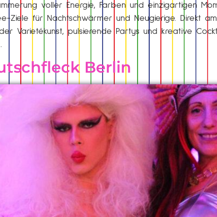
ämmerung voller Energie, Farben und einzigartigen Mom
See-Ziele für Nachtschwärmer und Neugierige. Direkt a
 der Varietékunst, pulsierende Partys und kreative Cockt
…
tschfleck Berlin