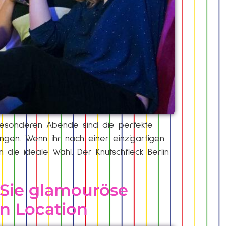
 besonderen Abende sind die perfekte
ingen. Wenn ihr nach einer einzigartigen
 die ideale Wahl. Der Knutschfleck Berlin
 Sie glamouröse
en Location