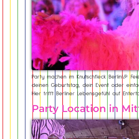
Party machen im Knutschfleck Berlin!🎉 Fei
deinen Geburtstag, dein Event oder einfa
Hier trifft Berliner Lebensgefühl auf Ente
Party Location in Mit