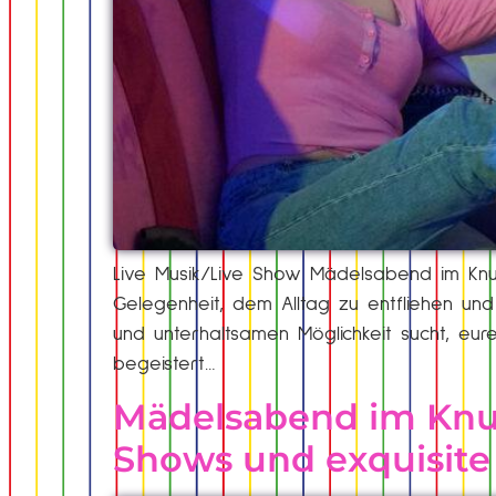
Live Musik/Live Show Mädelsabend im Knut
Gelegenheit, dem Alltag zu entfliehen und
und unterhaltsamen Möglichkeit sucht, eure
begeistert…
Mädelsabend im Knut
Shows und exquisite 