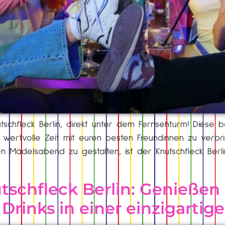
schfleck Berlin, direkt unter dem Fernsehturm! Diese
 wertvolle Zeit mit euren besten Freundinnen zu verbr
n Mädelsabend zu gestalten, ist der Knutschfleck Berlin
schfleck Berlin: Genießen
Drinks in einer einzigartig