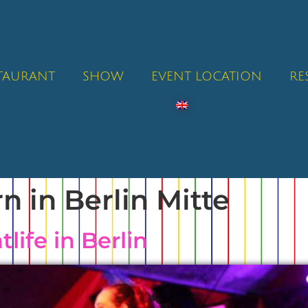
STAURANT
SHOW
EVENT LOCATION
RE
rn in Berlin Mitte
life in Berlin