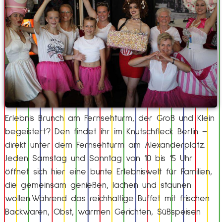
Erlebnis Brunch am Fernsehturm, der Groß und Klein
begeistert? Den findet ihr im Knutschfleck Berlin –
direkt unter dem Fernsehturm am Alexanderplatz.
Jeden Samstag und Sonntag von 10 bis 15 Uhr
öffnet sich hier eine bunte Erlebniswelt für Familien,
die gemeinsam genießen, lachen und staunen
wollen.Während das reichhaltige Buffet mit frischen
Backwaren, Obst, warmen Gerichten, Süßspeisen