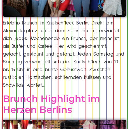
Erlebnis Brunch im Knutschfleck Berlin. Direkt am
Alexanderplatz, unter dem Fernsehturm, erwartet
dich jedes Wochenende ein Brunch, der mehr ist
als Buffet und Kaffee: Hier wird geschlemmt,
gelacht, gestaunt und getanzt. Jeden Samstag und
Sonntag verwandelt sich der Knutschfleck von 10
bis 15 Uhr in eine bunte Genusswelt. Zwischen
rustikalen Holztischen, schillernden Kulissen und
Showflair wartet…
Brunch Highlight im
Herzen Berlins