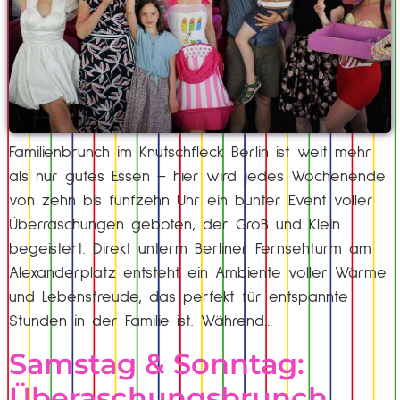
Familienbrunch im Knutschfleck Berlin ist weit mehr
als nur gutes Essen – hier wird jedes Wochenende
von zehn bis fünfzehn Uhr ein bunter Event voller
Überraschungen geboten, der Groß und Klein
begeistert. Direkt unterm Berliner Fernsehturm am
Alexanderplatz entsteht ein Ambiente voller Wärme
und Lebensfreude, das perfekt für entspannte
Stunden in der Familie ist. Während…
Samstag & Sonntag:
Überaschungsbrunch