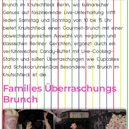
Brunch im Knutschfleck Berlin, wo kulinarischer
Genuss auf faszinierende Live-Unterhaltung trifft.
Jeden Samstag und Sonntag von 10 bis 15 Uhr
bietet Knutschfleck einen Gourmet-Brunch mit einer
abwechslungsreichen Auswahl von veganen und
klassischen Berliner Gerichten, ergänzt durch ein
verführerisches Candy-Buffet mit Live-Cooking-
Station und süßen Überraschungen wie Cupcakes
und Schokobrunnen.Das Besondere am Brunch im
Knutschfleck ist die…
Families Überraschungs
Brunch