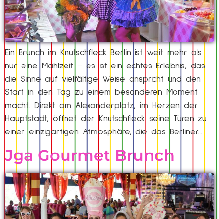
Ein Brunch im Knutschfleck Berlin ist weit mehr als
nur eine Mahlzeit – es ist ein echtes Erlebnis, das
die Sinne auf vielfältige Weise anspricht und den
Start in den Tag zu einem besonderen Moment
macht. Direkt am Alexanderplatz, im Herzen der
Hauptstadt, öffnet der Knutschfleck seine Türen zu
einer einzigartigen Atmosphäre, die das Berliner…
Jga Gourmet Brunch