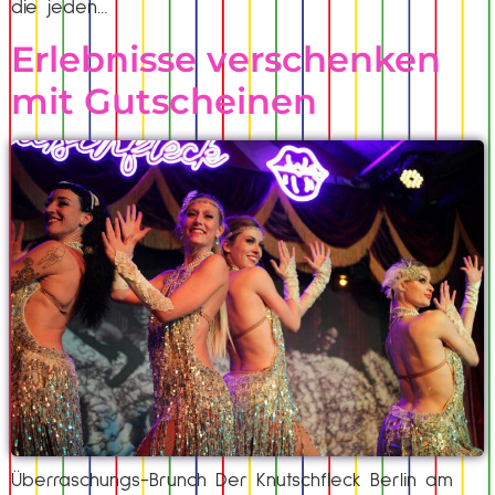
die jeden…
Erlebnisse verschenken
mit Gutscheinen
Überraschungs-Brunch Der Knutschfleck Berlin am