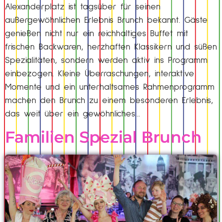
Alexanderplatz ist tagsüber für seinen
außergewöhnlichen Erlebnis Brunch bekannt. Gäste
genießen nicht nur ein reichhaltiges Buffet mit
frischen Backwaren, herzhaften Klassikern und süßen
Spezialitäten, sondern werden aktiv ins Programm
einbezogen. Kleine Überraschungen, interaktive
Momente und ein unterhaltsames Rahmenprogramm
machen den Brunch zu einem besonderen Erlebnis,
das weit über ein gewöhnliches…
Familien Spezial Brunch