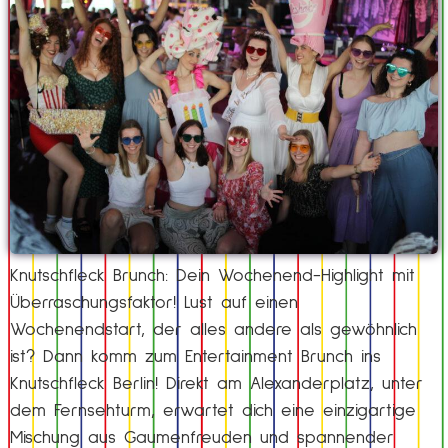
Knutschfleck Brunch: Dein Wochenend-Highlight mit
Überraschungsfaktor! Lust auf einen
Wochenendstart, der alles andere als gewöhnlich
ist? Dann komm zum Entertainment Brunch ins
Knutschfleck Berlin! Direkt am Alexanderplatz, unter
dem Fernsehturm, erwartet dich eine einzigartige
Mischung aus Gaumenfreuden und spannender