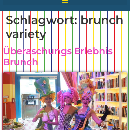
Schlagwort:
brunch
variety
Überaschungs Erlebnis
Brunch