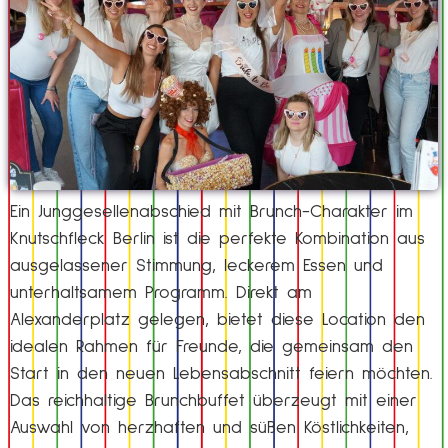
Ein Junggesellenabschied mit Brunch-Charakter im
Knutschfleck Berlin ist die perfekte Kombination aus
ausgelassener Stimmung, leckerem Essen und
unterhaltsamem Programm. Direkt am
Alexanderplatz gelegen, bietet diese Location den
idealen Rahmen für Freunde, die gemeinsam den
Start in den neuen Lebensabschnitt feiern möchten.
Das reichhaltige Brunchbuffet überzeugt mit einer
Auswahl von herzhaften und süßen Köstlichkeiten,