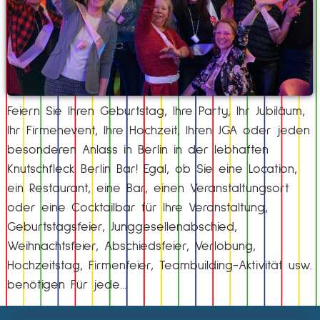
Feiern Sie Ihren Geburtstag, Ihre Party, Ihr Jubiläum,
Ihr Firmenevent, Ihre Hochzeit, Ihren JGA oder jeden
besonderen Anlass in Berlin in der lebhaften
Knutschfleck Berlin Bar! Egal, ob Sie eine Location,
ein Restaurant, eine Bar, einen Veranstaltungsort
oder eine Cocktailbar für Ihre Veranstaltung,
Geburtstagsfeier, Junggesellenabschied,
Weihnachtsfeier, Abschiedsfeier, Verlobung,
Hochzeitstag, Firmenfeier, Teambuilding-Aktivität usw.
benötigen Für jede…