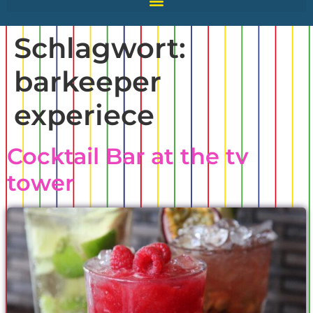
Schlagwort:
barkeeper
experiece
Cocktail Bar at the tv
tower