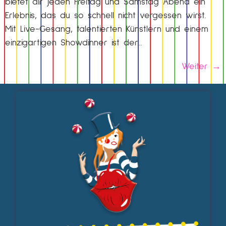
bietet dir jeden Freitag und Samstag Abend ein
Erlebnis, das du so schnell nicht vergessen wirst.
Mit Live-Gesang, talentierten Künstlern und einem
einzigartigen Showdinner ist der…
Weiter
→