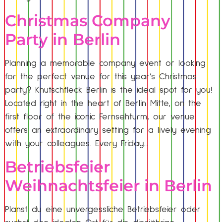
Christmas Company
Party in Berlin
Planning a memorable company event or looking
for the perfect venue for this year’s Christmas
party? Knutschfleck Berlin is the ideal spot for you!
Located right in the heart of Berlin Mitte, on the
first floor of the iconic Fernsehturm, our venue
offers an extraordinary setting for a lively evening
with your colleagues. Every Friday…
Betriebsfeier
Weihnachtsfeier in Berlin
Planst du eine unvergessliche Betriebsfeier oder