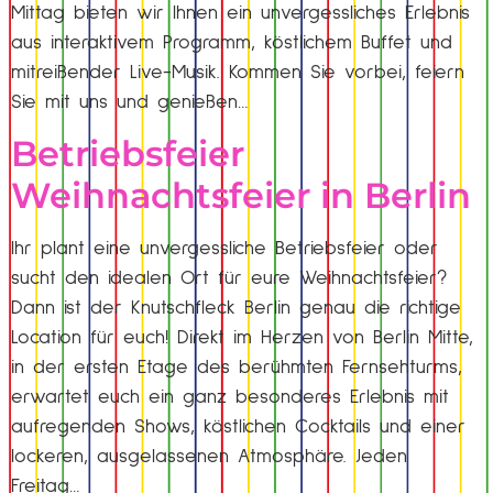
Mittag bieten wir Ihnen ein unvergessliches Erlebnis
aus interaktivem Programm, köstlichem Buffet und
mitreißender Live-Musik. Kommen Sie vorbei, feiern
Sie mit uns und genießen…
Betriebsfeier
Weihnachtsfeier in Berlin
Ihr plant eine unvergessliche Betriebsfeier oder
sucht den idealen Ort für eure Weihnachtsfeier?
Dann ist der Knutschfleck Berlin genau die richtige
Location für euch! Direkt im Herzen von Berlin Mitte,
in der ersten Etage des berühmten Fernsehturms,
erwartet euch ein ganz besonderes Erlebnis mit
aufregenden Shows, köstlichen Cocktails und einer
lockeren, ausgelassenen Atmosphäre. Jeden
Freitag…