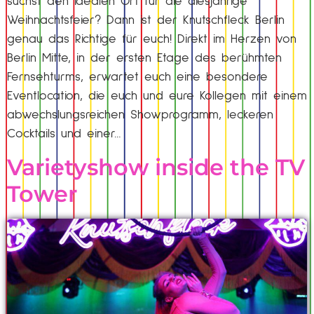
suchst den idealen Ort für die diesjährige
Weihnachtsfeier? Dann ist der Knutschfleck Berlin
genau das Richtige für euch! Direkt im Herzen von
Berlin Mitte, in der ersten Etage des berühmten
Fernsehturms, erwartet euch eine besondere
Eventlocation, die euch und eure Kollegen mit einem
abwechslungsreichen Showprogramm, leckeren
Cocktails und einer…
Varietyshow inside the TV
Tower