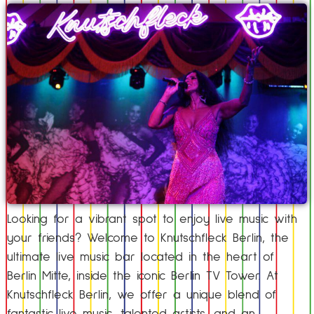
Looking for a vibrant spot to enjoy live music with
your friends? Welcome to Knutschfleck Berlin, the
ultimate live music bar located in the heart of
Berlin Mitte, inside the iconic Berlin TV Tower. At
Knutschfleck Berlin, we offer a unique blend of
fantastic live music, talented artists, and an