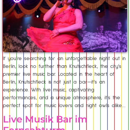
If you’re searching for an unforgettable night out in
Berlin, look no further than Knutschfleck, the city’s
premier live music bar. Located in the heart of
Berlin, Knutschfleck is not just a bar—it’s an
experience. With live music, captivating
performances, and a unique atmosphere, it’s the
perfect spot for music lovers and night owls alike….
Live Musik Bar im