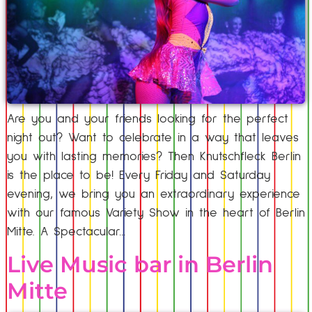
Are you and your friends looking for the perfect
night out? Want to celebrate in a way that leaves
you with lasting memories? Then Knutschfleck Berlin
is the place to be! Every Friday and Saturday
evening, we bring you an extraordinary experience
with our famous Variety Show in the heart of Berlin
Mitte. A Spectacular…
Live Music bar in Berlin
Mitte