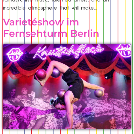
incredible atmosphere that will make…
Varietéshow im
Fernsehturm Berlin