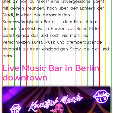
Stell dir vor, du feierst eine unvergessliche Nacht
mit deinen Freunden, hoch über den Lichtern der
Stadt, in einer der bekanntesten
Sehenswürdigkeiten Berlins – dem Fernsehturm.
Unsere Varietéshow im Herzen von Berlin Mitte
bietet genau das und noch viel mehr. Hier
verschmelzen Kunst, Musik und atemberaubende
Akrobatik zu einer einzigartigen Show, die dich und
deine…
Live Music Bar in Berlin
downtown