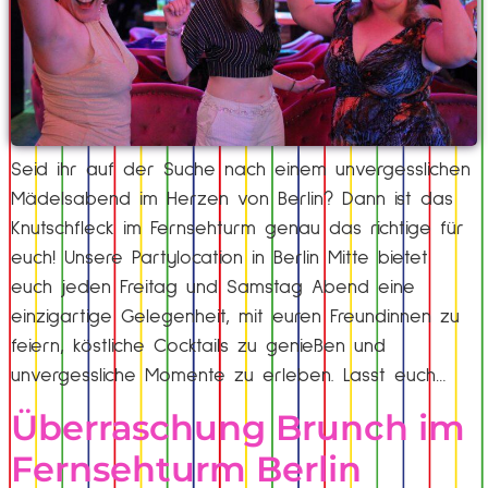
Seid ihr auf der Suche nach einem unvergesslichen
Mädelsabend im Herzen von Berlin? Dann ist das
Knutschfleck im Fernsehturm genau das richtige für
euch! Unsere Partylocation in Berlin Mitte bietet
euch jeden Freitag und Samstag Abend eine
einzigartige Gelegenheit, mit euren Freundinnen zu
feiern, köstliche Cocktails zu genießen und
unvergessliche Momente zu erleben. Lasst euch…
Überraschung Brunch im
Fernsehturm Berlin