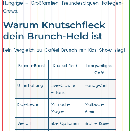
Hungrige – Großfamilien, Freundescliquen, Kollegen-
Crews.
Warum Knutschfleck
dein Brunch-Held ist
Kein Vergleich zu Cafés!
Brunch mit Kids Show
siegt:
Brunch-Boost
Knutschfleck
Langweiliges
Café
Unterhaltung
Live-Clowns
Handy-Zeit
+ Tanz
Kids-Liebe
Mitmach-
Malbuch-
Magie
Allein
Vielfalt
50+ Optionen
Brot + Käse