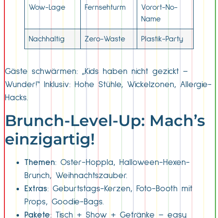
Wow-Lage
Fernsehturm
Vorort-No-
Name
Nachhaltig
Zero-Waste
Plastik-Party
Gäste schwärmen: „Kids haben nicht gezickt –
Wunder!“ Inklusiv: Hohe Stühle, Wickelzonen, Allergie-
Hacks.
Brunch-Level-Up: Mach’s
einzigartig!
Themen
: Oster-Hoppla, Halloween-Hexen-
Brunch, Weihnachtszauber.
Extras
: Geburtstags-Kerzen, Foto-Booth mit
Props, Goodie-Bags.
Pakete
: Tisch + Show + Getränke – easy