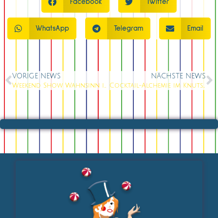
Facebook
Twitter
WhatsApp
Telegram
Email
VORIGE NEWS
NÄCHSTE NEWS
Weekend Show Wahnsinn im Knutschfleck: Alexanderplatz ruft, KOMMT ZU UNS, bevor die Tickets weg sind!
Cocktail-Alchemie im Knutschfleck: Alexanderplatz explodiert in Farbe, Geschmack & Glitzer-Magie!