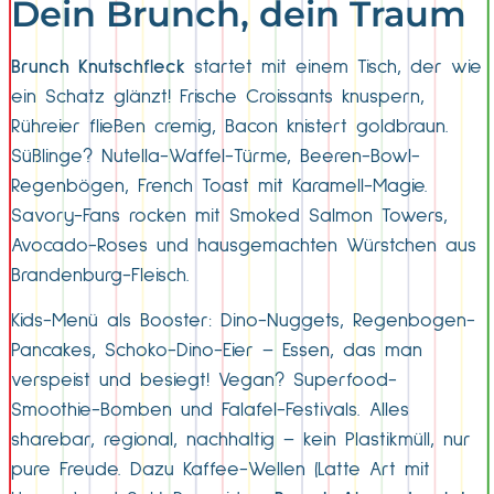
Dein Brunch, dein Traum
Brunch Knutschfleck
startet mit einem Tisch, der wie
ein Schatz glänzt! Frische Croissants knuspern,
Rühreier fließen cremig, Bacon knistert goldbraun.
Süßlinge? Nutella-Waffel-Türme, Beeren-Bowl-
Regenbögen, French Toast mit Karamell-Magie.
Savory-Fans rocken mit Smoked Salmon Towers,
Avocado-Roses und hausgemachten Würstchen aus
Brandenburg-Fleisch.
Kids-Menü als Booster: Dino-Nuggets, Regenbogen-
Pancakes, Schoko-Dino-Eier – Essen, das man
verspeist und besiegt! Vegan? Superfood-
Smoothie-Bomben und Falafel-Festivals. Alles
sharebar, regional, nachhaltig – kein Plastikmüll, nur
pure Freude. Dazu Kaffee-Wellen (Latte Art mit