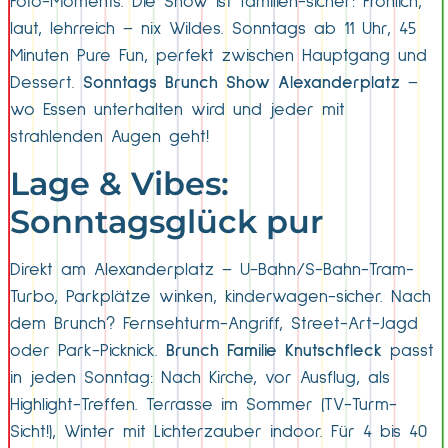
Foto-Moments. Die Show ist familien-sicher: Fröhlich,
laut, lehrreich – nix Wildes. Sonntags ab 11 Uhr, 45
Minuten Pure Fun, perfekt zwischen Hauptgang und
Dessert.
Sonntags Brunch Show Alexanderplatz
–
wo Essen unterhalten wird und jeder mit
strahlenden Augen geht!
Lage & Vibes:
Sonntagsglück pur
Direkt am Alexanderplatz – U-Bahn/S-Bahn-Tram-
Turbo, Parkplätze winken, kinderwagen-sicher. Nach
dem Brunch? Fernsehturm-Angriff, Street-Art-Jagd
oder Park-Picknick.
Brunch Familie Knutschfleck
passt
in jeden Sonntag: Nach Kirche, vor Ausflug, als
Highlight-Treffen. Terrasse im Sommer (TV-Turm-
Sicht!), Winter mit Lichterzauber indoor. Für 4 bis 40