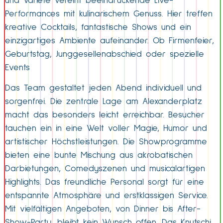
und Varieté vereint beeindruckende Live-
Performances mit kulinarischem Genuss. Hier treffen
kreative Cocktails, fantastische Shows und ein
einzigartiges Ambiente aufeinander. Ob Firmenfeier,
Geburtstag, Junggesellenabschied oder spezielle
Events
Das Team gestaltet jeden Abend individuell und
sorgenfrei. Die zentrale Lage am Alexanderplatz
macht das besonders leicht erreichbar. Besucher
tauchen ein in eine Welt voller Magie, Humor und
artistischer Höchstleistungen. Die Showprogramme
bieten eine bunte Mischung aus akrobatischen
Darbietungen, Comedyszenen und musicalartigen
Highlights. Das freundliche Personal sorgt für eine
entspannte Atmosphäre und erstklassigen Service.
Mit vielfältigen Angeboten, von Dinner bis After-
Show-Party, bleibt kein Wunsch offen. Das Knutschi