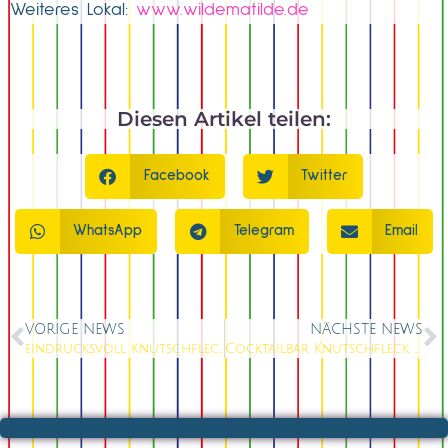
Weiteres Lokal:
www.wildematilde.de
Diesen Artikel teilen:
Facebook
Twitter
WhatsApp
Telegram
Email
VORIGE NEWS
NÄCHSTE NEWS
eindrucksvoll Knutschfleck Weihnachtsfeier 2025/2026
Cocktailbar Knutschfleck Berlin – die funkelnde Mixology-Bühne am Alexanderplatz