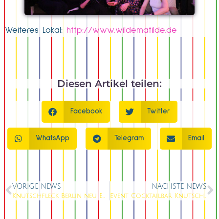
Weiteres Lokal:
http://www.wildematilde.de
Diesen Artikel teilen:
Facebook
Twitter
WhatsApp
Telegram
Email
VORIGE NEWS
NÄCHSTE NEWS
Knutschfleck Berlin neu Endecken
Event Cocktailbar Knutschfleck Berlin – Wo jeder Drink eine kleine Inszenierung wird