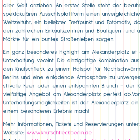
aller Welt anziehen. An erster Stelle steht der ber
spektakulären Aussichtsplattform einen unvergleichliche
Weltzeituhr, ein beliebter Treffpunkt und Fotomotiv, d
den zahlreichen Einkaufszentren und Boutiquen rund
Märkte für ein buntes Straßenleben sorgen.
Ein ganz besonderes Highlight am Alexanderplatz ist d
Unterhaltung vereint. Die einzigartige Kombination au
den Knutschfleck zu einem Hotspot für Nachtschwärmer
Berlins und eine einladende Atmosphäre zu unverges
stilvolle Feier oder einen entspannten Brunch – der 
vielfältige Angebot am Alexanderplatz perfekt ab.Vo
Unterhaltungsmöglichkeiten ist der Alexanderplatz e
einem besonderen Erlebnis macht.
Mehr Informationen, Tickets und Reservierungen unter:
Website:
www.knutschfleckberlin.de