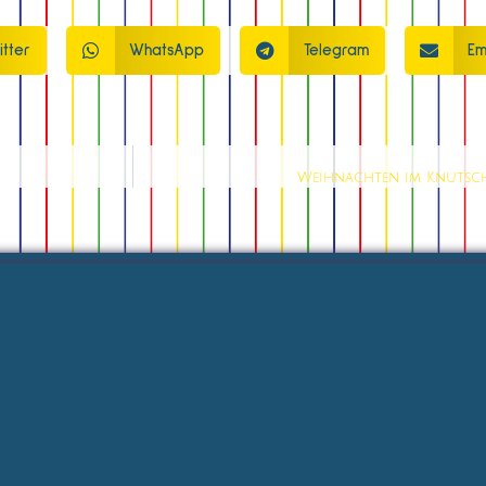
itter
WhatsApp
Telegram
Em
Weihnachten im Knutschf