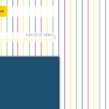
ail
NÄCHSTE NEWS
leck Berlin: mal anders feiern