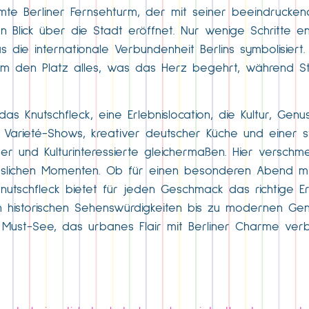
ühmte Berliner Fernsehturm, der mit seiner beeindruck
n Blick über die Stadt eröffnet. Nur wenige Schritte ent
as die internationale Verbundenheit Berlins symbolisiert
 um den Platz alles, was das Herz begehrt, während St
as Knutschfleck, eine Erlebnislocation, die Kultur, Ge
s Varieté-Shows, kreativer deutscher Küche und einer st
 und Kulturinteressierte gleichermaßen. Hier verschme
slichen Momenten. Ob für einen besonderen Abend mit 
Knutschfleck bietet für jeden Geschmack das richtige E
n historischen Sehenswürdigkeiten bis zu modernen Ge
in Must-See, das urbanes Flair mit Berliner Charme ve