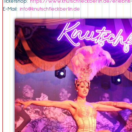
Ticketshop:
https://www.knutschfleckberlin.de/erlebni
E-Mail:
info@knutschfleckberlin.de