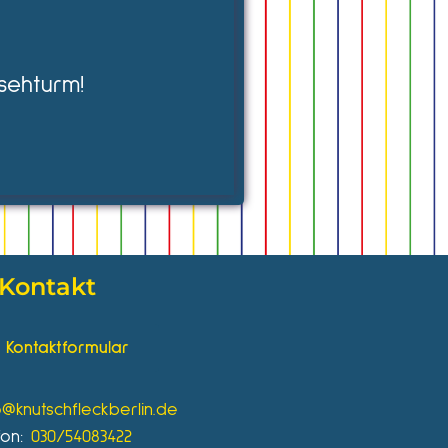
sehturm!
Kontakt
Kontaktformular
o@knutschfleckberlin.de
fon:
030/54083422