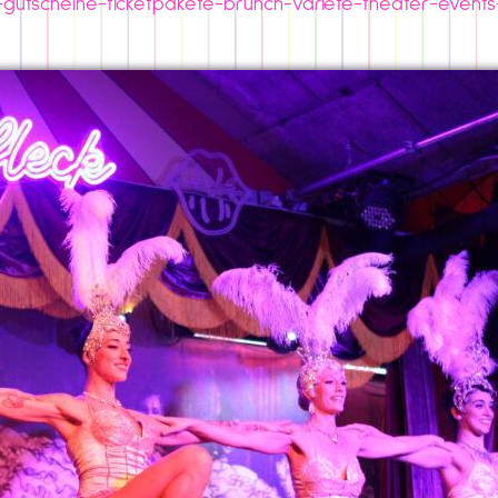
s-gutscheine-ticketpakete-brunch-variete-theater-event