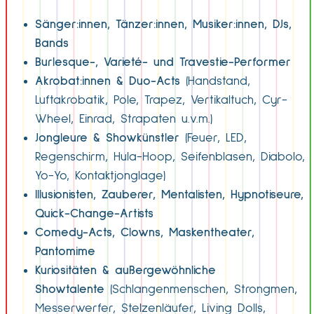
Sänger:innen, Tänzer:innen, Musiker:innen, DJs,
Bands
Burlesque-, Varieté- und Travestie-Performer
Akrobat:innen & Duo-Acts
(Handstand,
Luftakrobatik, Pole, Trapez, Vertikaltuch, Cyr-
Wheel, Einrad, Strapaten u.v.m.)
Jongleure & Showkünstler
(Feuer, LED,
Regenschirm, Hula-Hoop, Seifenblasen, Diabolo,
Yo-Yo, Kontaktjonglage)
Illusionisten, Zauberer, Mentalisten, Hypnotiseure,
Quick-Change-Artists
Comedy-Acts, Clowns, Maskentheater,
Pantomime
Kuriositäten & außergewöhnliche
Showtalente
(Schlangenmenschen, Strongmen,
Messerwerfer, Stelzenläufer, Living Dolls,