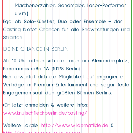
Märchenerzähler, Sandmaler, Laser-Performer
u.v.m.)
Egal ob
Solo-Künstler, Duo oder Ensemble
– das
Casting bietet Chancen für alle Showrichtungen und
Stilarten.
Deine Chance in Berlin
Ab
10 Uhr
öffnen sich die Türen am
Alexanderplatz,
Panoramastraße 1A (10178 Berlin)
.
Hier erwartet dich die Möglichkeit auf
engagierte
Verträge im Premium-Entertainment
und sogar
feste
Engagements
auf den größten Bühnen Berlins.
👉
Jetzt anmelden & weitere Infos
:
www.knutschfleckberlin.de/casting/
Weitere Lokale:
http://www.wildematilde.de
&