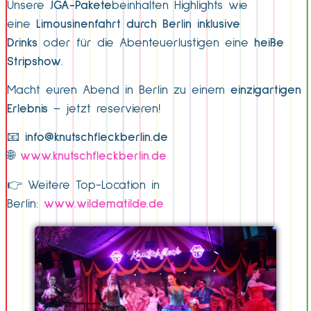
Unsere
JGA-Pakete
beinhalten Highlights wie
eine
Limousinenfahrt durch Berlin inklusive
Drinks
oder für die Abenteuerlustigen eine
heiße
Stripshow
.
Macht euren Abend in Berlin zu einem
einzigartigen
Erlebnis
– jetzt reservieren!
📧
info@knutschfleckberlin.de
🌐
www.knutschfleckberlin.de
👉 Weitere Top-Location in
Berlin:
www.wildematilde.de