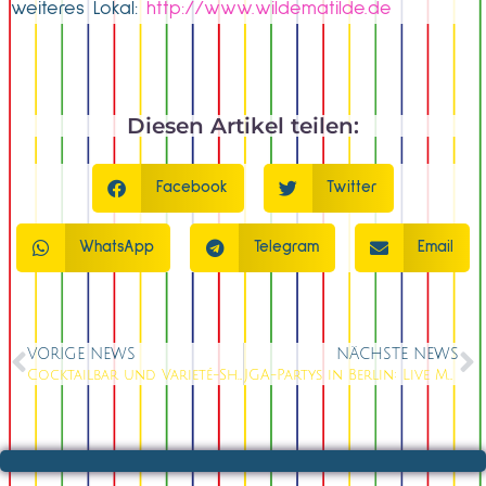
weiteres Lokal:
http://www.wildematilde.de
Diesen Artikel teilen:
Facebook
Twitter
WhatsApp
Telegram
Email
VORIGE NEWS
NÄCHSTE NEWS
Cocktailbar und Varieté-Show in Einem: Willkommen im Knutschfleck Berlin
JGA-Partys in Berlin: Live Musik und Spektakuläre Events in der Knutschfleck Varieté-Bar