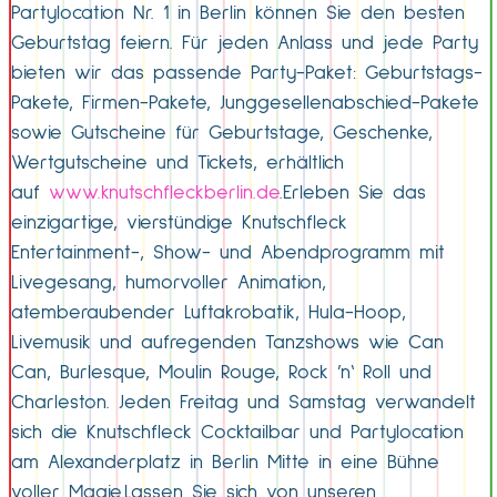
Partylocation Nr. 1 in Berlin können Sie den besten
Geburtstag feiern. Für jeden Anlass und jede Party
bieten wir das passende Party-Paket: Geburtstags-
Pakete, Firmen-Pakete, Junggesellenabschied-Pakete
sowie Gutscheine für Geburtstage, Geschenke,
Wertgutscheine und Tickets, erhältlich
auf
www.knutschfleckberlin.de
.Erleben Sie das
einzigartige, vierstündige Knutschfleck
Entertainment-, Show- und Abendprogramm mit
Livegesang, humorvoller Animation,
atemberaubender Luftakrobatik, Hula-Hoop,
Livemusik und aufregenden Tanzshows wie Can
Can, Burlesque, Moulin Rouge, Rock ’n‘ Roll und
Charleston. Jeden Freitag und Samstag verwandelt
sich die Knutschfleck Cocktailbar und Partylocation
am Alexanderplatz in Berlin Mitte in eine Bühne
voller Magie.Lassen Sie sich von unseren