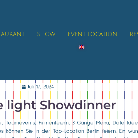
STAURANT
SHOW
EVENT LOCATION
RE
Juli 17, 2024
 light Showdinner
er, Teamevents, Firmenfeiern, 3 Gänge Menü, Date Idee i
es können Sie in der Top-Location Berlin feiern. Ein