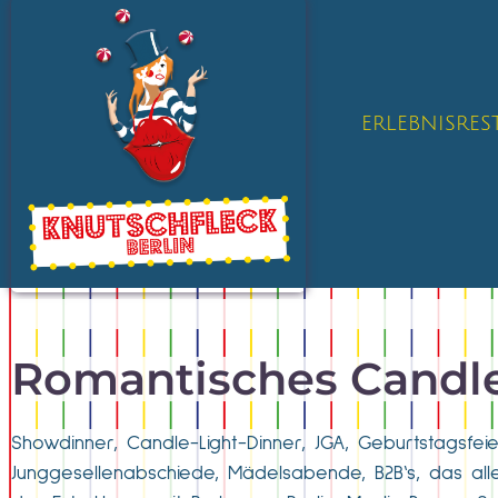
ERLEBNISRE
Romantisches Candle
Showdinner, Candle-Light-Dinner, JGA, Geburtstagsfei
Junggesellenabschiede, Mädelsabende, B2B‘s, das all