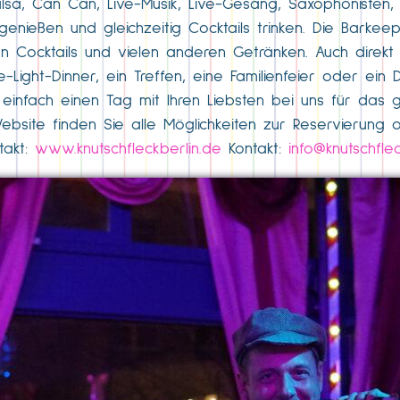
alsa, Can Can, Live-Musik, Live-Gesang, Saxophonisten, 
nießen und gleichzeitig Cocktails trinken. Die Barkee
n Cocktails und vielen anderen Getränken. Auch direkt
-Light-Dinner, ein Treffen, eine Familienfeier oder ein 
er einfach einen Tag mit Ihren Liebsten bei uns für da
ebsite finden Sie alle Möglichkeiten zur Reservierung
takt:
www.knutschfleckberlin.de
Kontakt:
info@knutschfle