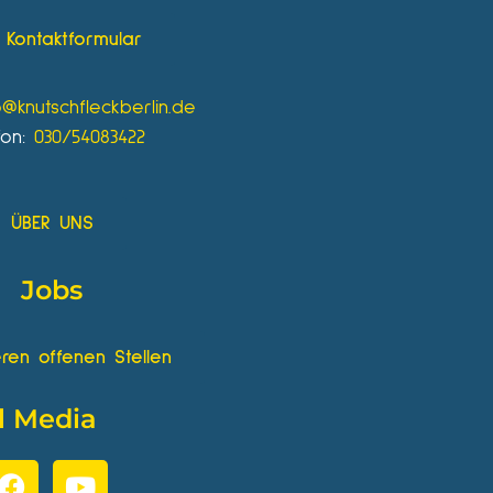
Kontaktformular
o@knutschfleckberlin.de
fon:
030/54083422
ÜBER UNS
Jobs
ren offenen Stellen
l Media