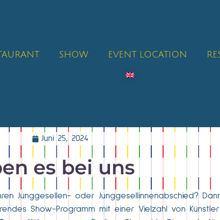
STAURANT
SHOW
EVENT LOCATION
RE
Juni 25, 2024
en es bei uns
e Ihren Junggesellen- oder Junggesellinnenabschied? Dann
ierendes Show-Programm mit einer Vielzahl von Künstler