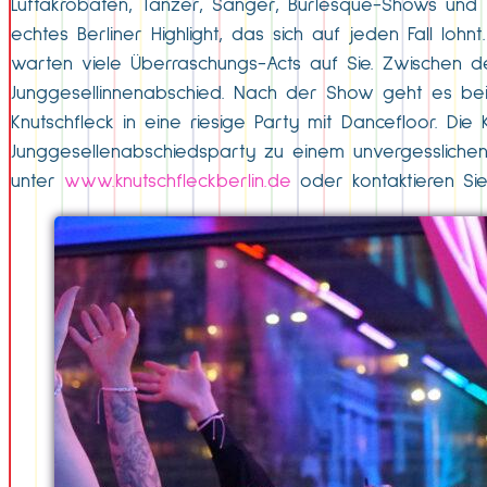
Luftakrobaten, Tänzer, Sänger, Burlesque-Shows und 
echtes Berliner Highlight, das sich auf jeden Fall l
warten viele Überraschungs-Acts auf Sie. Zwischen d
Junggesellinnenabschied. Nach der Show geht es bei
Knutschfleck in eine riesige Party mit Dancefloor. Die
Junggesellenabschiedsparty zu einem unvergessliche
unter
www.knutschfleckberlin.de
oder kontaktieren Si