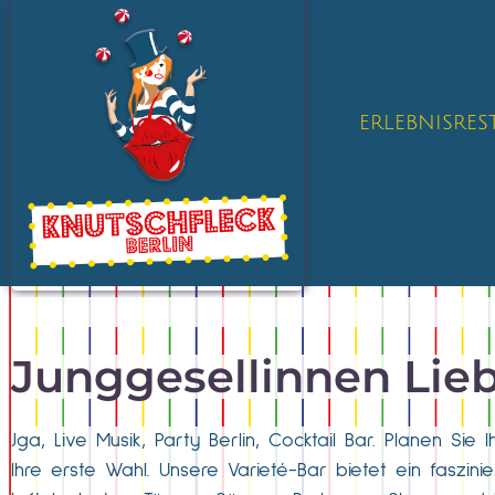
ERLEBNISRE
Junggesellinnen Lieb
Jga, Live Musik, Party Berlin, Cocktail Bar. Planen Si
Ihre erste Wahl. Unsere Varieté-Bar bietet ein faszin