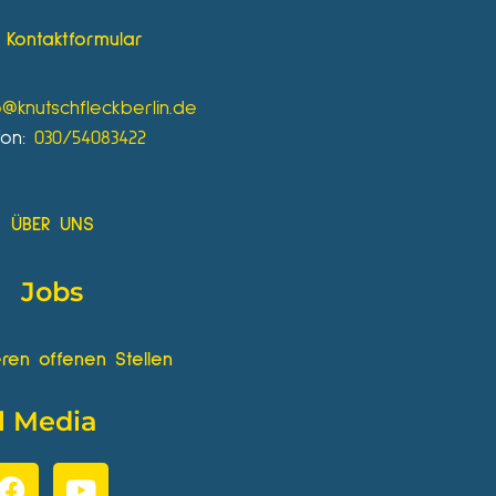
Kontaktformular
o@knutschfleckberlin.de
fon:
030/54083422
ÜBER UNS
Jobs
ren offenen Stellen
l Media