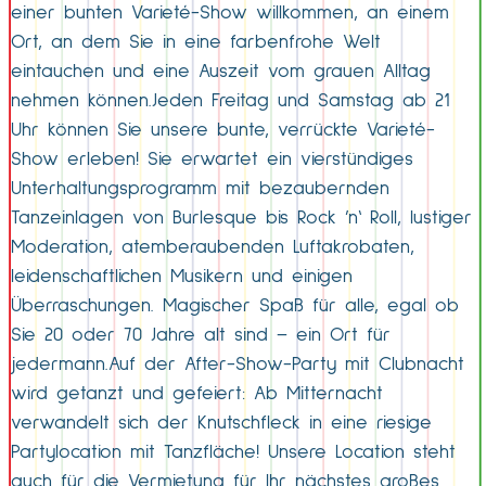
einer bunten Varieté-Show willkommen, an einem
Ort, an dem Sie in eine farbenfrohe Welt
eintauchen und eine Auszeit vom grauen Alltag
nehmen können.Jeden Freitag und Samstag ab 21
Uhr können Sie unsere bunte, verrückte Varieté-
Show erleben! Sie erwartet ein vierstündiges
Unterhaltungsprogramm mit bezaubernden
Tanzeinlagen von Burlesque bis Rock ’n‘ Roll, lustiger
Moderation, atemberaubenden Luftakrobaten,
leidenschaftlichen Musikern und einigen
Überraschungen. Magischer Spaß für alle, egal ob
Sie 20 oder 70 Jahre alt sind – ein Ort für
jedermann.Auf der After-Show-Party mit Clubnacht
wird getanzt und gefeiert: Ab Mitternacht
verwandelt sich der Knutschfleck in eine riesige
Partylocation mit Tanzfläche! Unsere Location steht
auch für die Vermietung für Ihr nächstes großes