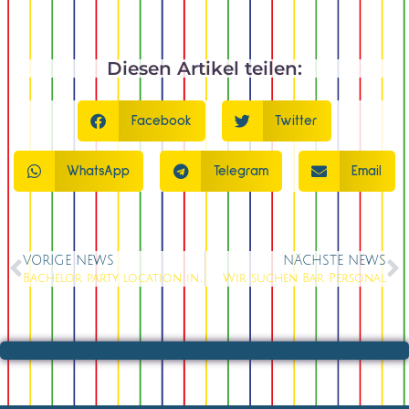
Diesen Artikel teilen:
Facebook
Twitter
WhatsApp
Telegram
Email
VORIGE NEWS
NÄCHSTE NEWS
Bachelor party location in berlin at the Alexanderplatz
Wir suchen Bar Personal