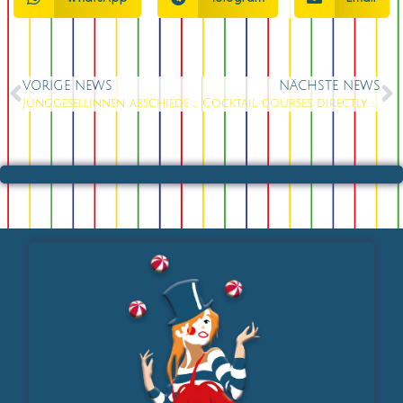
VORIGE NEWS
NÄCHSTE NEWS
Junggesellinnen abschiede der Extraklasse
Cocktail courses directly at the Alexanderplatz