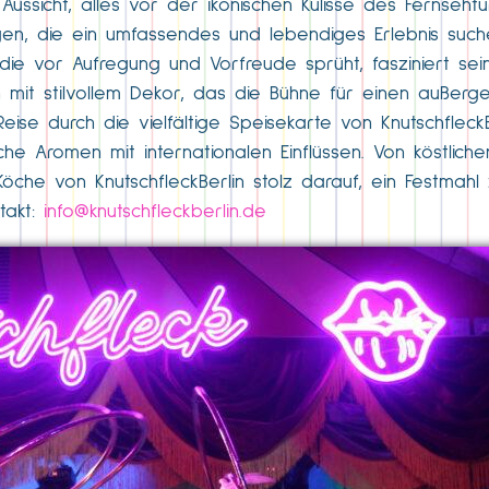
sicht, alles vor der ikonischen Kulisse des Fernsehturm
enigen, die ein umfassendes und lebendiges Erlebnis such
 vor Aufregung und Vorfreude sprüht, fasziniert sein
mit stilvollem Dekor, das die Bühne für einen außerge
ise durch die vielfältige Speisekarte von KnutschfleckB
sche Aromen mit internationalen Einflüssen. Von köstlich
Köche von KnutschfleckBerlin stolz darauf, ein Festmahl
takt:
info@knutschfleckberlin.de