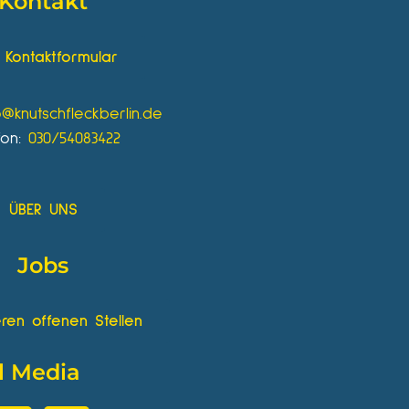
Kontakt
Kontaktformular
o@knutschfleckberlin.de
fon:
030/54083422
ÜBER UNS
Jobs
ren offenen Stellen
l Media