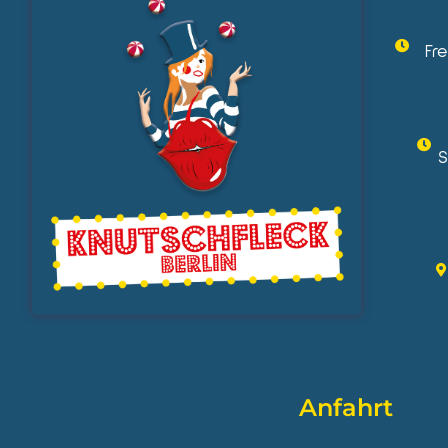
Fr
S
Anfahrt