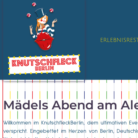
ERLEBNISRE
Mädels Abend am Al
Willkommen im KnutschfleckBerlin, dem ultimativen Even
verspricht. Eingebettet im Herzen von Berlin, Deutschl