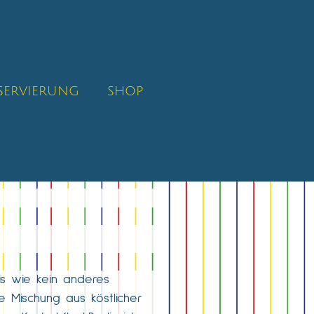
SERVIERUNG
SHOP
nis wie kein anderes
he Mischung aus köstlicher