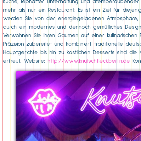
Küche, lebhafter Unterhaltung und atemberaubender Aus
mehr als nur ein Restaurant; Es ist ein Ziel für diej
werden Sie von der energiegeladenen Atmosphäre, die
durch ein modernes und dennoch gemütliches Design 
Verwöhnen Sie Ihren Gaumen auf einer kulinarischen Re
Präzision zubereitet und kombiniert traditionelle deut
Hauptgerichte bis hin zu köstlichen Desserts sind die 
erfreut. Website:
http://www.knutschfleckberlin.de
Kon