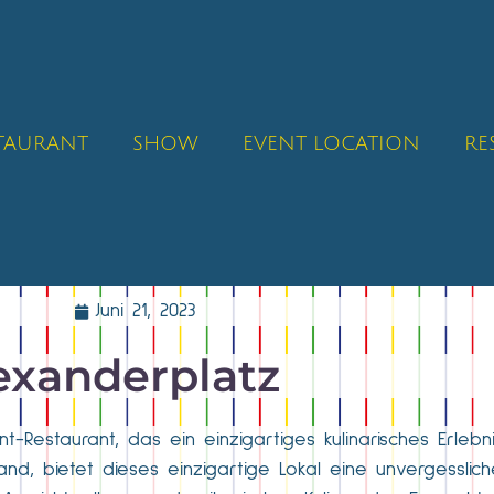
STAURANT
SHOW
EVENT LOCATION
RE
Juni 21, 2023
exanderplatz
t-Restaurant, das ein einzigartiges kulinarisches Erleb
and, bietet dieses einzigartige Lokal eine unvergesslic