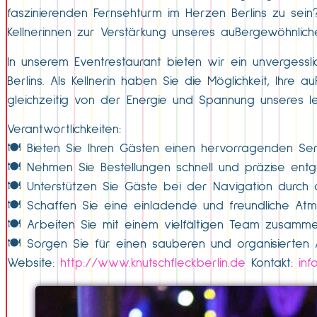
faszinierenden Fernsehturm im Herzen Berlins zu sein?
Kellnerinnen zur Verstärkung unseres außergewöhnlic
In unserem Eventrestaurant bieten wir ein unvergessl
Berlins. Als Kellnerin haben Sie die Möglichkeit, Ihre
gleichzeitig von der Energie und Spannung unseres l
Verantwortlichkeiten:
🍽️ Bieten Sie Ihren Gästen einen hervorragenden Serv
🍽️ Nehmen Sie Bestellungen schnell und präzise ent
🍽️ Unterstützen Sie Gäste bei der Navigation durch
🍽️ Schaffen Sie eine einladende und freundliche A
🍽️ Arbeiten Sie mit einem vielfältigen Team zusamme
🍽️ Sorgen Sie für einen sauberen und organisierten 
Website:
http://www.knutschfleckberlin.de
Kontakt:
inf