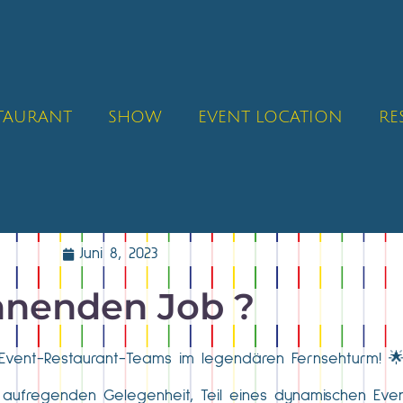
STAURANT
SHOW
EVENT LOCATION
RE
Juni 8, 2023
nnenden Job ?
Event-Restaurant-Teams im legendären Fernsehturm! 
 aufregenden Gelegenheit, Teil eines dynamischen Eve