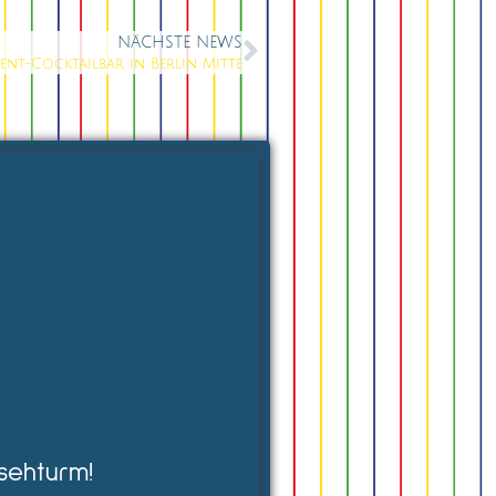
NÄCHSTE NEWS
ent-Cocktailbar in Berlin Mitte
sehturm!