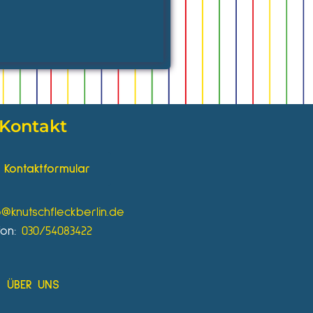
Kontakt
Kontaktformular
o@knutschfleckberlin.de
fon:
030/54083422
ÜBER UNS