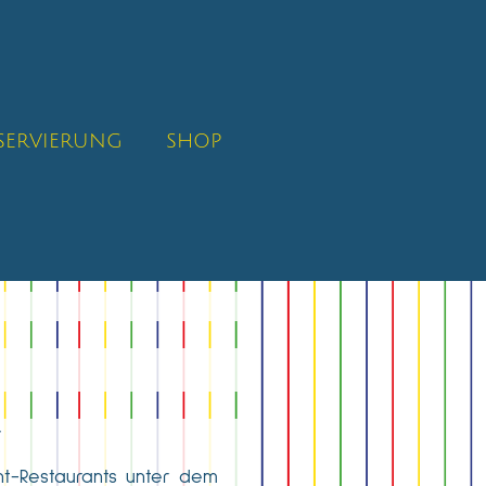
SERVIERUNG
SHOP

nt-Restaurants unter dem