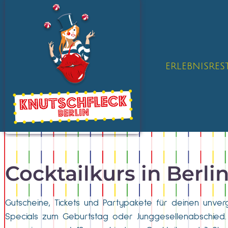
ERLEBNISRE
Cocktailkurs in Berli
Gutscheine, Tickets und Partypakete für deinen unver
Specials zum Geburtstag oder Junggesellenabschied. 