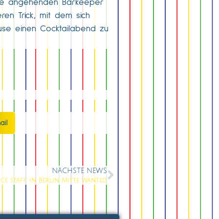
die angehenden Barkeeper
en Trick, mit dem sich
use einen Cocktailabend zu
ail
NÄCHSTE NEWS
ice staff in Berlin Mitte wanted