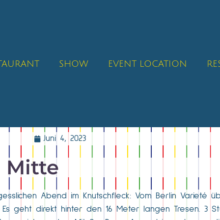
STAURANT
SHOW
EVENT LOCATION
RE
Juni 4, 2023
n Mitte
gesslichen Abend im Knutschfleck: Vom Berlin Varieté ü
Es geht direkt hinter den 16 Meter langen Tresen. 3 S