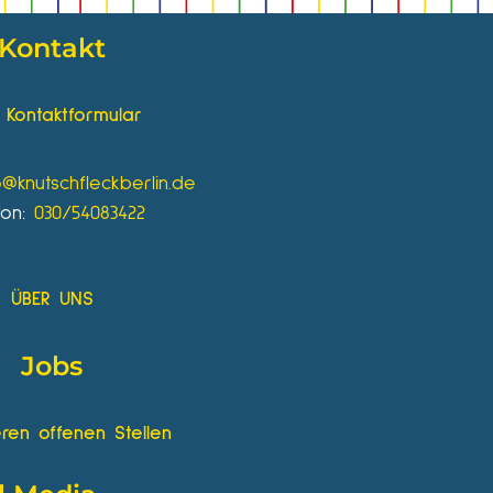
Kontakt
Kontaktformular
o@knutschfleckberlin.de
fon:
030/54083422
ÜBER UNS
Jobs
ren offenen Stellen