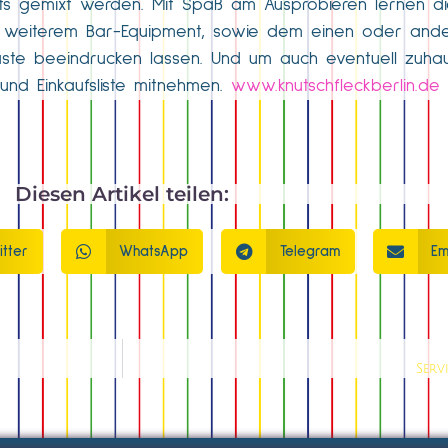
ots gemixt werden. Mit Spaß am Ausprobieren lernen 
 weiterem Bar-Equipment, sowie dem einen oder ander
äste beeindrucken lassen. Und um auch eventuell zuha
und Einkaufsliste mitnehmen.
www.knutschfleckberlin.de
Diesen Artikel teilen:
itter
WhatsApp
Telegram
Em
Serv