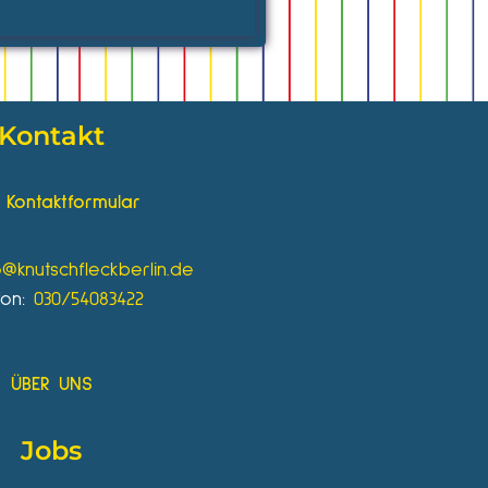
Kontakt
Kontaktformular
o@knutschfleckberlin.de
fon:
030/54083422
ÜBER UNS
Jobs