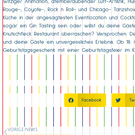
witziger Animation, atemberaubender Luft-Artistik, 
Rouge-, Coyote-, Rock n Roll- und Chicago- Tanzshows
Küche in der angesagtesten Eventlocation und Cocktail
sogar ein Gin Tasting sein oder willst du deine Gäs
Knutschfleck Restaurant überraschen? Versprochen: D
und deine Gäste ein unvergessliches Erlebnis. Ob 18.
Geburtstagsgeschenk mit einer Geburtstagsfeier im Knu
Facebook
Tw
VORIGE NEWS