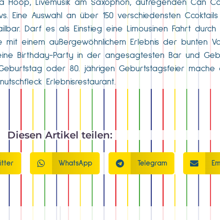
Hula Hoop, Livemusik am Saxophon, aufregenden Can Can
. Eine Auswahl an über 150 verschiedensten Ccoktails 
bar. Darf es als Einstieg eine Limousinen Fahrt durch B
te mit einem außergewöhnlichem Erlebnis der bunten V
eine Birthday-Party in der angesagtesten Bar und Gebu
 Geburtstag oder 80. jährigen Geburtstagsfeier mache d
tschfleck Erlebnisrestaurant.
Diesen Artikel teilen:
itter
WhatsApp
Telegram
Em