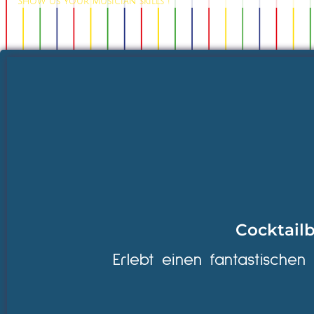
Show us your musician skills !
Cocktailb
Erlebt einen fantastischen