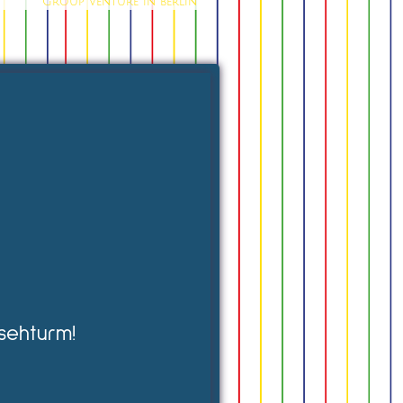
Group venture in berlin
sehturm!