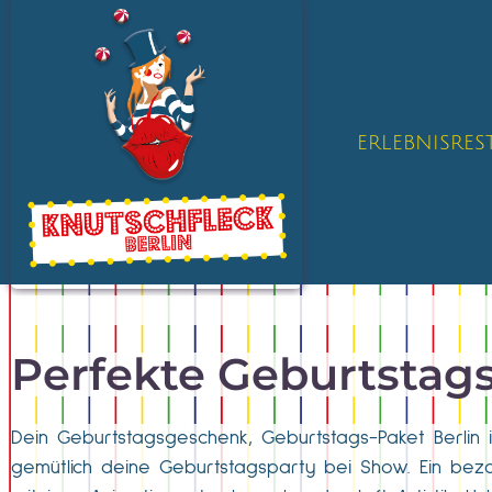
ERLEBNISRE
Perfekte Geburtstags
Dein Geburtstagsgeschenk, Geburtstags-Paket Berlin in
gemütlich deine Geburtstagsparty bei Show. Ein be