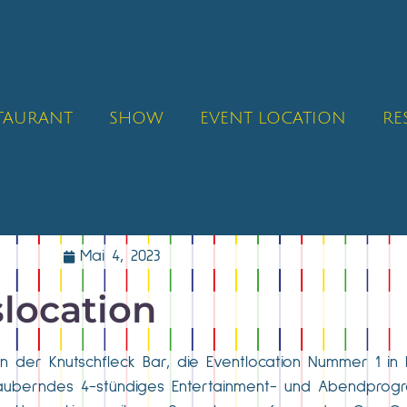
STAURANT
SHOW
EVENT LOCATION
RE
Mai 4, 2023
location
 der Knutschfleck Bar, die Eventlocation Nummer 1 in Be
zauberndes 4-stündiges Entertainment- und Abendprog