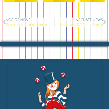
VORIGE NEWS
NÄCHSTE NEWS
Eventlocation in Berlin
Birthday JGA Party Berlin