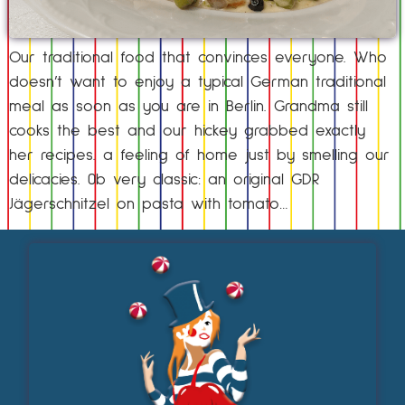
Our traditional food that convinces everyone. Who
doesn’t want to enjoy a typical German traditional
meal as soon as you are in Berlin. Grandma still
cooks the best and our hickey grabbed exactly
her recipes. a feeling of home just by smelling our
delicacies. 0b very classic: an original GDR
Jägerschnitzel on pasta with tomato…