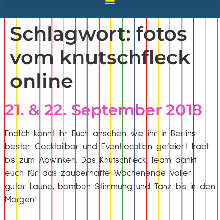
Schlagwort:
fotos
vom knutschfleck
online
21. & 22. September 2018
Endlich könnt ihr Euch ansehen wie ihr in Berlins
bester Cocktailbar und Eventlocation gefeiert habt
bis zum Abwinken. Das Knutschfleck Team dankt
euch für das zauberhafte Wochenende voller
guter Laune, bomben Stimmung und Tanz bis in den
Morgen!