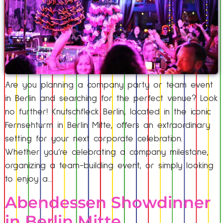
Are you planning a company party or team event
in Berlin and searching for the perfect venue? Look
no further! Knutschfleck Berlin, located in the iconic
Fernsehturm in Berlin Mitte, offers an extraordinary
setting for your next corporate celebration.
Whether you’re celebrating a company milestone,
organizing a team-building event, or simply looking
to enjoy a…
Abendessen Showdinner
in Berlin Mitte