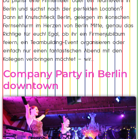
Du planst eine Firmenfeier oder ein Teamevent in
Berlin und suchst nach der perfekten Location?
Dann ist Knutschfleck Berlin, gelegen im ikonischen
Fernsehturm im Herzen von Berlin Mitte, genau das
Richtige für euch! Egal, ob ihr ein Firmenjubiläum
feiern, ein Teambuilding-Event organisieren oder
einfach nur einen fantastischen Abend mit den
Kollegen verbringen möchtet – wir…
Company Party in Berlin
downtown