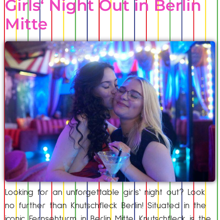
Girls‘ Night Out in Berlin
Mitte
Looking for an unforgettable girls‘ night out? Look
no further than Knutschfleck Berlin! Situated in the
iconic Fernsehturm in Berlin Mitte, Knutschfleck is the