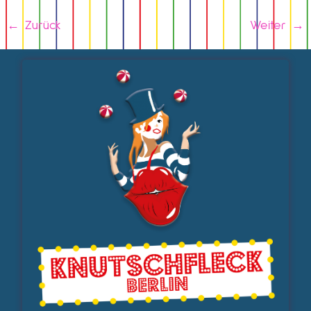
←
Zurück
Weiter
→