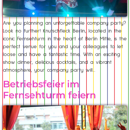
Are you planning an unforgettable company party?
Look no further! Knutschfleck Berlin, located in the
iconic Fernsehturm in the heart of Berlin Mitte, is the
perfect venue for you and your colleagues to let
loose and have a fantastic time. With an exciting
show dinner, delicious cocktails, and a vibrant
atmosphere, your company party will…
Betriebsfeier im
Fernsehturm feiern