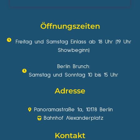
Öffnungszeiten
Freitag und Samstag Einlass ab 18 Uhr (19 Uhr
Showbeginn)
Berlin Brunch:
Samstag und Sonntag 10 bis 15 Uhr
Adresse
Panoramastraße 1a, 10178 Berlin
Bahnhof Alexanderplatz
Kontakt