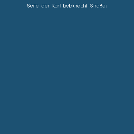
Seite der Karl-Liebknecht-Straße).