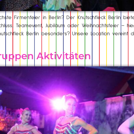
chste Firmenfeier in Berlin? Der Knutschfleck Berlin bi
hluss, Teamevent, Jubiläum oder Weihnachtsfeier – hier
schfleck Berlin besonders? Unsere Location vereint di
ruppen Aktivitäten