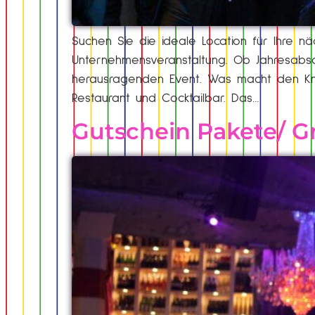
Suchen Sie die ideale Location für Ihre nä
Unternehmensveranstaltung. Ob Jahresabsc
herausragenden Event. Was macht den Knut
Restaurant und Cocktailbar. Das…
Gutschein Pakete/ G