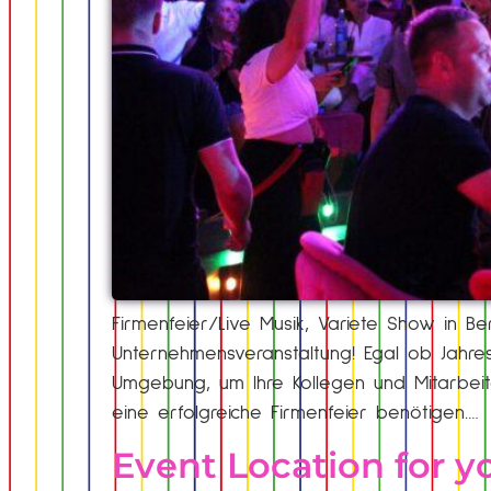
Firmenfeier/Live Musik, Variete Show in Berl
Unternehmensveranstaltung! Egal ob Jahres
Umgebung, um Ihre Kollegen und Mitarbeiter
eine erfolgreiche Firmenfeier benötigen….
Event Location for y