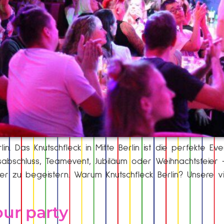
in. Das Knutschfleck in Mitte Berlin ist die perfekte Eve
abschluss, Teamevent, Jubiläum oder Weihnachtsfeier –
 zu begeistern. Warum Knutschfleck Berlin? Unsere viel
our party