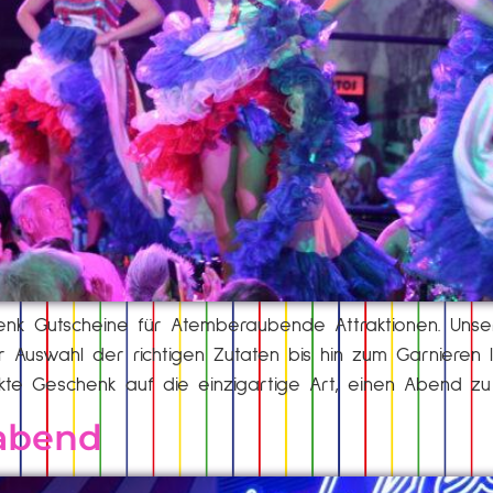
schenk Gutscheine für Atemberaubende Attraktionen. Un
 Auswahl der richtigen Zutaten bis hin zum Garnieren I
ekte Geschenk auf die einzigartige Art, einen Abend z
sabend