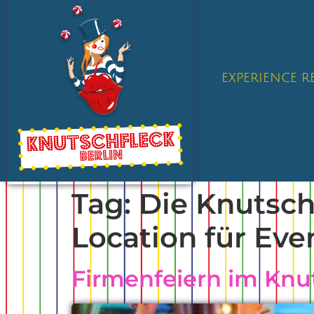
EXPERIENCE 
Tag:
Die Knutschf
Location für Ev
Firmenfeiern im Knut