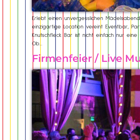
Erlebt einen unvergesslichen Mädelsabend
einzigartige Location vereint Eventbar, P
Knutschfleck Bar ist nicht einfach nur ein
Ob…
Firmenfeier / Live M