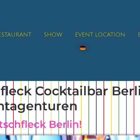
RESTAURANT
SHOW
EVENT LOCATION
leck Cocktailbar Berli
entagenturen
schfleck Berlin!