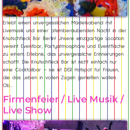
Erlebt einen unvergesslichen Mädelsabend mit
Livemusik und einer atemberaubenden Nacht in der
Knutschfleck Bar Berlin! Unsere einzigartige Location
vereint Eventbar, Partyatmosphäre und Eventfläche
zu einem Erlebnis, das unvergessliche Erinnerungen
schafft. Die Knutschfleck Bar ist nicht einfach nur
eine Cocktailbar – sie ist DER Hotspot für Frauen,
die das Leben in vollen Zügen genießen wollen.
Ob…
Firmenfeier / Live Musik /
Live Show