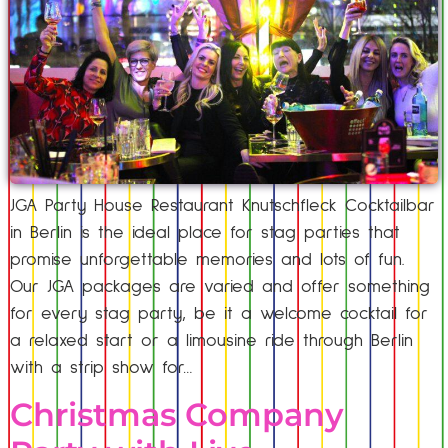
JGA Party House Restaurant Knutschfleck Cocktailbar
in Berlin is the ideal place for stag parties that
promise unforgettable memories and lots of fun.
Our JGA packages are varied and offer something
for every stag party, be it a welcome cocktail for
a relaxed start or a limousine ride through Berlin
with a strip show for…
Christmas Company