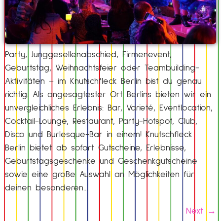
Party, Junggesellenabschied, Firmenevent,
Geburtstag, Weihnachtsfeier oder Teambuilding-
Aktivitäten – im Knutschfleck Berlin bist du genau
richtig. Als angesagtester Ort Berlins bieten wir ein
unvergleichliches Erlebnis: Bar, Varieté, Eventlocation,
Cocktail-Lounge, Restaurant, Party-Hotspot, Club,
Disco und Burlesque-Bar in einem! Knutschfleck
Berlin bietet ab sofort Gutscheine, Erlebnisse,
Geburtstagsgeschenke und Geschenkgutscheine
sowie eine große Auswahl an Möglichkeiten für
deinen besonderen…
Next
→