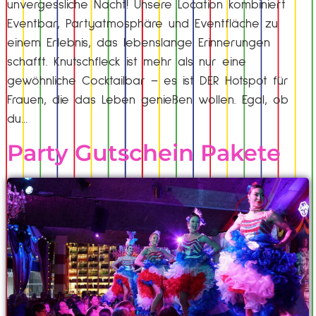
unvergessliche Nacht! Unsere Location kombiniert
Eventbar, Partyatmosphäre und Eventfläche zu
einem Erlebnis, das lebenslange Erinnerungen
schafft. Knutschfleck ist mehr als nur eine
gewöhnliche Cocktailbar – es ist DER Hotspot für
Frauen, die das Leben genießen wollen. Egal, ob
du…
Party Gutschein Pakete