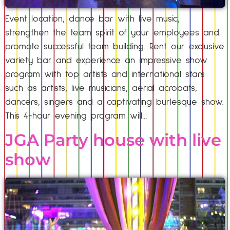
Event location, dance bar with live music,
strengthen the team spirit of your employees and
promote successful team building. Rent our exclusive
variety bar and experience an impressive show
program with top artists and international stars
such as artists, live musicians, aerial acrobats,
dancers, singers and a captivating burlesque show.
This 4-hour evening program will…
JGA Party house with live
show