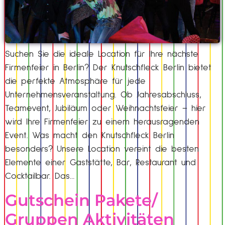
Suchen Sie die ideale Location für Ihre nächste
Firmenfeier in Berlin? Der Knutschfleck Berlin bietet
die perfekte Atmosphäre für jede
Unternehmensveranstaltung. Ob Jahresabschluss,
Teamevent, Jubiläum oder Weihnachtsfeier – hier
wird Ihre Firmenfeier zu einem herausragenden
Event. Was macht den Knutschfleck Berlin
besonders? Unsere Location vereint die besten
Elemente einer Gaststätte, Bar, Restaurant und
Cocktailbar. Das…
Gutschein Pakete/
Gruppen Aktivitäten