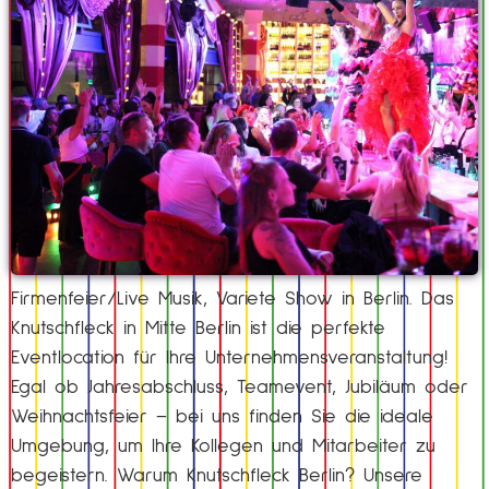
Firmenfeier/Live Musik, Variete Show in Berlin. Das
Knutschfleck in Mitte Berlin ist die perfekte
Eventlocation für Ihre Unternehmensveranstaltung!
Egal ob Jahresabschluss, Teamevent, Jubiläum oder
Weihnachtsfeier – bei uns finden Sie die ideale
Umgebung, um Ihre Kollegen und Mitarbeiter zu
begeistern. Warum Knutschfleck Berlin? Unsere