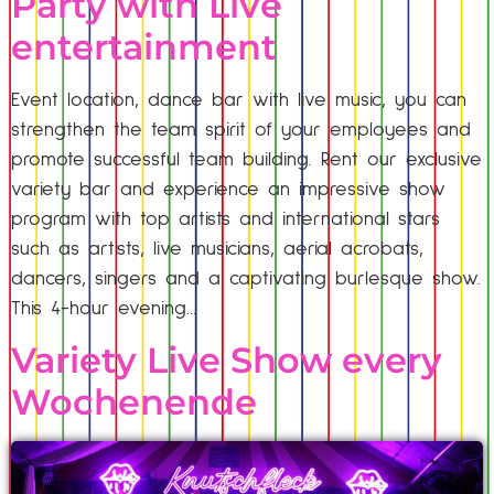
Party with Live
entertainment
Event location, dance bar with live music, you can
strengthen the team spirit of your employees and
promote successful team building. Rent our exclusive
variety bar and experience an impressive show
program with top artists and international stars
such as artists, live musicians, aerial acrobats,
dancers, singers and a captivating burlesque show.
This 4-hour evening…
Variety Live Show every
Wochenende