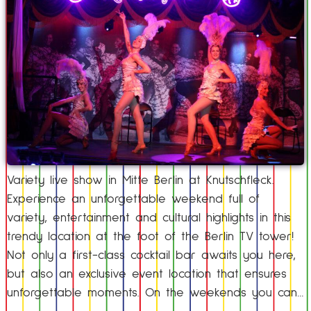
Variety live show in Mitte Berlin at Knutschfleck.
Experience an unforgettable weekend full of
variety, entertainment and cultural highlights in this
trendy location at the foot of the Berlin TV tower!
Not only a first-class cocktail bar awaits you here,
but also an exclusive event location that ensures
unforgettable moments. On the weekends you can…