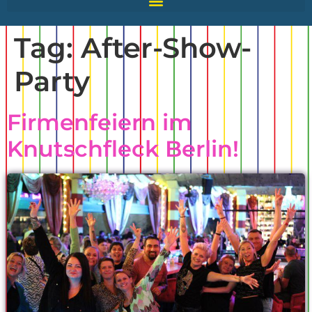
Tag:
After-Show-
Party
Firmenfeiern im
Knutschfleck Berlin!