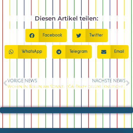
Diesen Artikel teilen:
Facebook
Twitter
WhatsApp
Telegram
Email
VORIGE NEWS
NÄCHSTE NEWS
Wohin in Berlin am Sonntag? Brunch-Erlebnis nach dem Tanz in den Mai
JGA-Party deluxe: Knutschfleck Varieté als Geheimtipp für Berlin-Mädels 2026