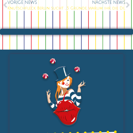
VORIGE NEWS
NÄCHSTE NEWS
Knutschfleck Berlin sucht dich: Barkeeper / Bartender (m/w/d) für eine der buntesten Bars der Stadt
5 Gründe, warum ihr die Dinner-Shows im Knutschfleck Berlin wählen solltet