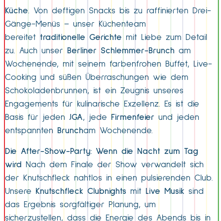
Küche
. Von deftigen Snacks bis zu raffinierten Drei-
Gänge-Menüs – unser Küchenteam
bereitet
traditionelle Gerichte
mit Liebe zum Detail
zu. Auch unser
Berliner Schlemmer-Brunch
am
Wochenende, mit seinem farbenfrohen Buffet, Live-
Cooking und süßen Überraschungen wie dem
Schokoladenbrunnen, ist ein Zeugnis unseres
Engagements für kulinarische Exzellenz. Es ist die
Basis für jeden
JGA
, jede
Firmenfeier
und jeden
entspannten
Brunch
am Wochenende.
Die After-Show-Party: Wenn die Nacht zum Tag
wird
Nach dem Finale der Show verwandelt sich
der Knutschfleck nahtlos in einen pulsierenden Club.
Unsere
Knutschfleck Clubnights
mit
Live Musik
sind
das Ergebnis sorgfältiger Planung, um
sicherzustellen, dass die Energie des Abends bis in