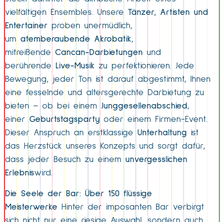
vielfältigen Ensembles. Unsere
Tänzer, Artisten und
Entertainer
proben unermüdlich,
um
atemberaubende Akrobatik
,
mitreißende
Cancan-Darbietungen
und
berührende
Live-Musik
zu perfektionieren. Jede
Bewegung, jeder Ton ist darauf abgestimmt, Ihnen
eine fesselnde und altersgerechte Darbietung zu
bieten – ob bei einem
Junggesellenabschied
,
einer
Geburtstagsparty
oder einem Firmen-Event.
Dieser Anspruch an erstklassige
Unterhaltung
ist
das Herzstück unseres Konzepts und sorgt dafür,
dass jeder Besuch zu einem
unvergesslichen
Erlebnis
wird.
Die Seele der Bar: Über 150 flüssige
Meisterwerke
Hinter der imposanten Bar verbirgt
sich nicht nur eine riesige Auswahl, sondern auch