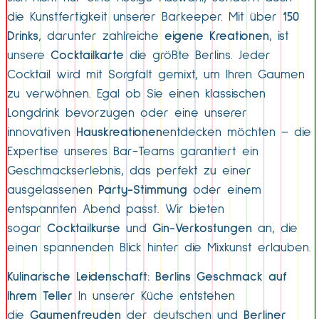
die Kunstfertigkeit unserer Barkeeper. Mit über
150
Drinks
, darunter zahlreiche
eigene Kreationen
, ist
unsere
Cocktailkarte
die größte Berlins. Jeder
Cocktail wird mit Sorgfalt gemixt, um Ihren Gaumen
zu verwöhnen. Egal ob Sie einen klassischen
Longdrink bevorzugen oder eine unserer
innovativen
Hauskreationen
entdecken möchten – die
Expertise unseres Bar-Teams garantiert ein
Geschmackserlebnis, das perfekt zu einer
ausgelassenen
Party-Stimmung
oder einem
entspannten Abend passt. Wir bieten
sogar
Cocktailkurse
und
Gin-Verkostungen
an, die
einen spannenden Blick hinter die Mixkunst erlauben.
Kulinarische Leidenschaft: Berlins Geschmack auf
Ihrem Teller
In unserer Küche entstehen
die
Gaumenfreuden
der deutschen und
Berliner