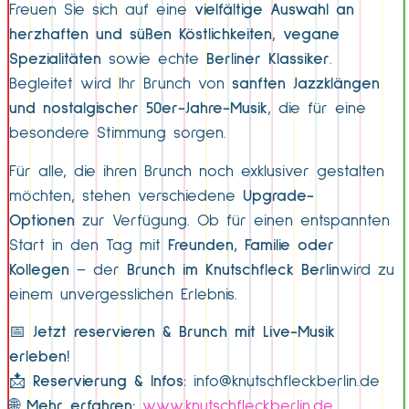
Freuen Sie sich auf eine
vielfältige Auswahl an
herzhaften und süßen Köstlichkeiten
,
vegane
Spezialitäten
sowie echte
Berliner Klassiker
.
Begleitet wird Ihr Brunch von
sanften Jazzklängen
und nostalgischer 50er-Jahre-Musik
, die für eine
besondere Stimmung sorgen.
Für alle, die ihren Brunch noch exklusiver gestalten
möchten, stehen verschiedene
Upgrade-
Optionen
zur Verfügung. Ob für einen entspannten
Start in den Tag mit
Freunden, Familie oder
Kollegen
– der
Brunch im Knutschfleck Berlin
wird zu
einem unvergesslichen Erlebnis.
📅
Jetzt reservieren & Brunch mit Live-Musik
erleben!
📩
Reservierung & Infos:
info@knutschfleckberlin.de
🌐
Mehr erfahren:
www.knutschfleckberlin.de