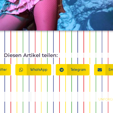
Diesen Artikel teilen:
itter
WhatsApp
Telegram
Em
Unforge