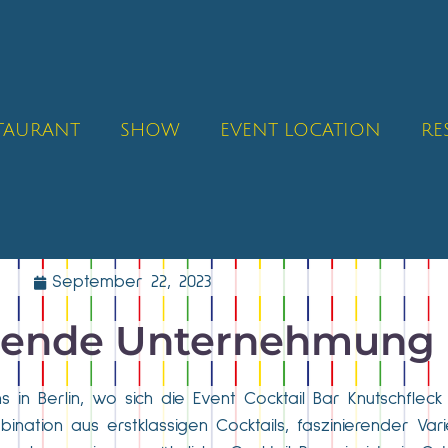
STAURANT
SHOW
EVENT LOCATION
RE
September 22, 2023
ende Unternehmung i
n Berlin, wo sich die Event Cocktail Bar Knutschfleck
ination aus erstklassigen Cocktails, faszinierender Va