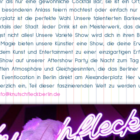
r als nur eine gewöhnliche Cocktail Bar; sie ist ein O
en besonderen Anlass feiern möchtest oder einfach nu
platz ist die perfekte Wahl. Unsere talentierten Barke
ktails der Stadt. Jeder Drink ist ein Meisterwerk, das 
st nicht alles! Unsere Varieté Show wird dich in ihren 
Magie bieten unsere Künstler eine Show, die deine Er
n dem Kunst und Entertainment zu einer einzigartigen E
 Show auf unserer Aftershow Party die Nacht zum Tag
ten Atmosphäre und Gleichgesinnten, die das Berline
d Eventlocation in Berlin direkt am Alexanderplatz. Hie
herzlich ein, Teil dieser faszinierenden Welt zu werd
nfo@knutschfleckberlin.de