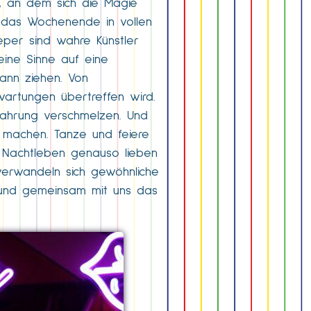
rt, an dem sich die Magie
r das Wochenende in vollen
eper sind wahre Künstler
deine Sinne auf eine
Bann ziehen. Von
wartungen übertreffen wird.
rfahrung verschmelzen. Und
 machen. Tanze und feiere
r Nachtleben genauso lieben
r verwandeln sich gewöhnliche
en und gemeinsam mit uns das