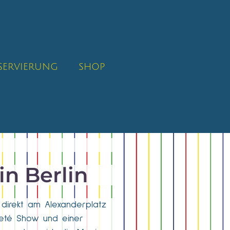
SERVIERUNG
SHOP
n Berlin
 direkt am Alexanderplatz
rieté Show und einer