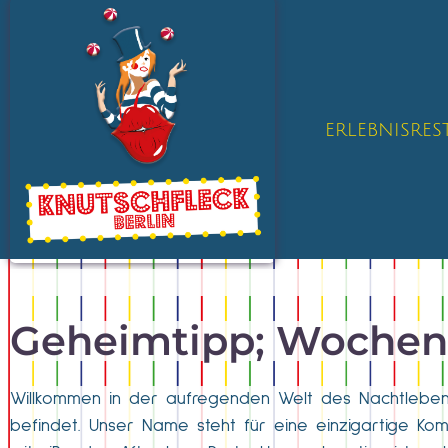
ERLEBNISRE
Geheimtipp; Wochen
Willkommen in der aufregenden Welt des Nachtlebens i
befindet. Unser Name steht für eine einzigartige Komb