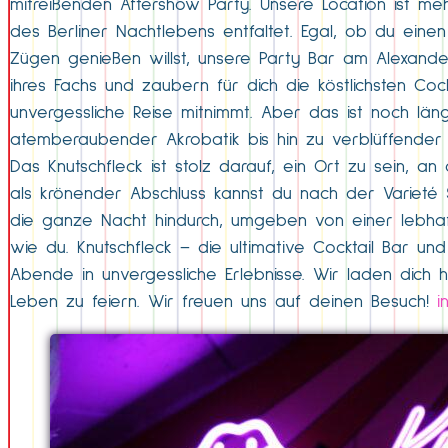
mitreißenden Aftershow Party. Unsere Location ist meh
des Berliner Nachtlebens entfaltet. Egal, ob du ein
Zügen genießen willst, unsere Party Bar am Alexander
ihres Fachs und zaubern für dich die köstlichsten Coc
unvergessliche Reise mitnimmt. Aber das ist noch läng
atemberaubender Akrobatik bis hin zu verblüffender 
Das Knutschfleck ist stolz darauf, ein Ort zu sein, a
als krönender Abschluss kannst du nach der Varieté
die ganze Nacht hindurch, umgeben von einer lebhaf
wie du. Knutschfleck – die ultimative Cocktail Bar un
Abende in unvergessliche Erlebnisse. Wir laden dich 
Leben zu feiern. Wir freuen uns auf deinen Besuch!
i