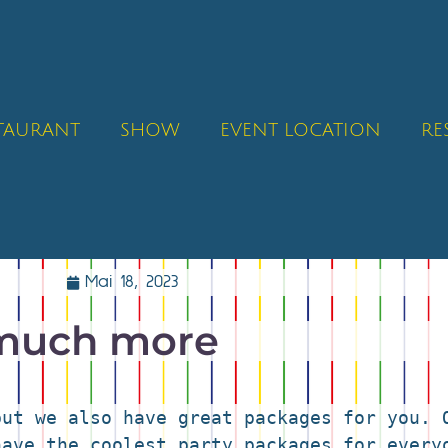
STAURANT
SHOW
EVENT LOCATION
RE
Mai 18, 2023
 much more
ut we also have great packages for you. O
ave the coolest party packages for everyo