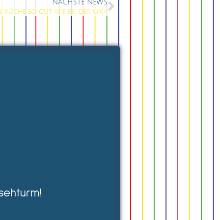
NÄCHSTE NEWS
 Küche so gut wie bei der Oma
sehturm!