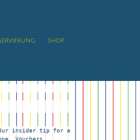
SERVIERUNG
SHOP
ur insider tip for a 
ne. Vouchers, 