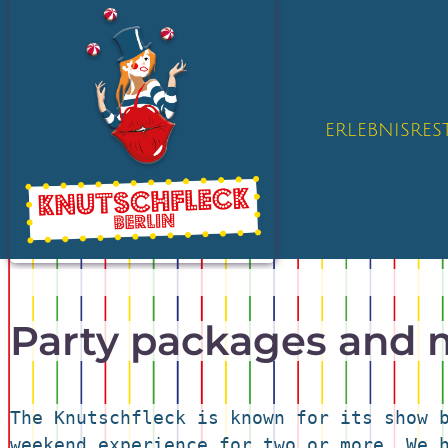
ERLEBNISRE
Party packages and
The Knutschfleck is known for its show b
weekend experience for two or more. We h