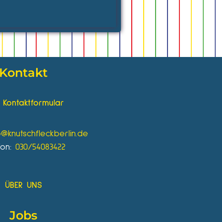
Kontakt
Kontaktformular
o@knutschfleckberlin.de
fon:
030/54083422
ÜBER UNS
Jobs