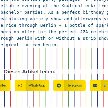
ettable evening at the Knutschfleck: from
bachelor parties. As a perfect birthday g
eathtaking variety show and afterwards yo
e ride through Berlin + 1 bottle of spark
hers on offer for the perfect JGA celebra
rough Berlin with or without a strip show
he great fun can begin.
Diesen Artikel teilen:
itter
WhatsApp
Telegram
Em