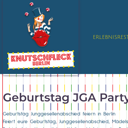
ERLEBNISRE
Geburtstag JGA Part
Geburtstag Junggesellenabschied feiern in Berlin
Feiert eure Geburtstag, Junggesellenabschied, Mädels