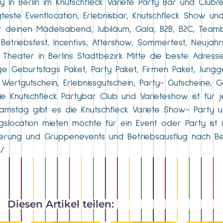
ty in Berlin im Knutschfleck Variete Party Bar und Clubr
este Eventlocation, Erlebnisbar, Knutschfleck Show und
für deinen Mädelsabend, Jubiläum, Gala, B2B, B2C, Teambu
Betriebsfest, Incentivs, Aftershow, Sommerfest, Neujahr
 Theater in Berlins Stadtbezirk Mitte die beste Adresse
ige Geburtstags Paket, Party Paket, Firmen Paket, Jungg
Wertgutschein, Erlebnissgutschein, Party- Gutscheine, G
ie Knutschfleck Partybar Club und Varieteshow ist für 
 Samstag gibt es die Knutschfleck Variete Show- Party 
gslocation mieten möchte für ein Event oder Party ist 
ierung und Gruppenevents und Betriebsausflug nach Berl
e/
Diesen Artikel teilen: