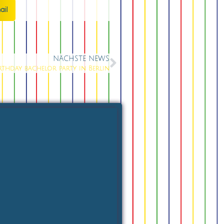
ail
NÄCHSTE NEWS
rthday bachelor party in Berlin