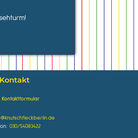
sehturm!
Kontakt
Kontaktformular
o@knutschfleckberlin.de
fon:
030/54083422