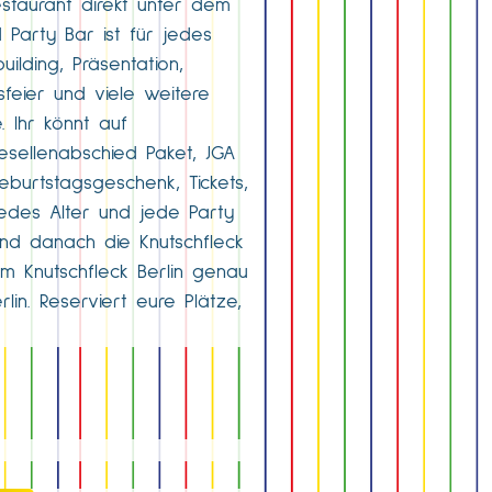
estaurant direkt unter dem
 Party Bar ist für jedes
ilding, Präsentation,
sfeier und viele weitere
. Ihr könnt auf
esellenabschied Paket, JGA
eburtstagsgeschenk, Tickets,
jedes Alter und jede Party
und danach die Knutschfleck
im Knutschfleck Berlin genau
in. Reserviert eure Plätze,