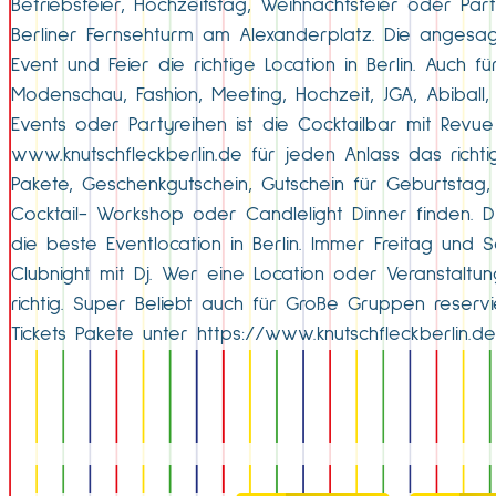
Betriebsfeier, Hochzeitstag, Weihnachtsfeier oder Par
Berliner Fernsehturm am Alexanderplatz. Die angesagt
Event und Feier die richtige Location in Berlin. Auch 
Modenschau, Fashion, Meeting, Hochzeit, JGA, Abiball, 
Events oder Partyreihen ist die Cocktailbar mit Revue
www.knutschfleckberlin.de für jeden Anlass das richt
Pakete, Geschenkgutschein, Gutschein für Geburtstag, 
Cocktail- Workshop oder Candlelight Dinner finden. D
die beste Eventlocation in Berlin. Immer Freitag und
Clubnight mit Dj. Wer eine Location oder Veranstaltun
richtig. Super Beliebt auch für Große Gruppen reserv
Tickets Pakete unter https://www.knutschfleckberlin.d