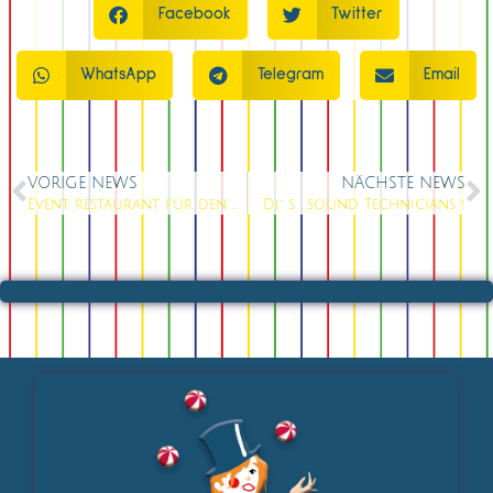
Facebook
Twitter
WhatsApp
Telegram
Email
VORIGE NEWS
NÄCHSTE NEWS
Event restaurant für den großen Spaß
Dj´ s , sound Technicians !