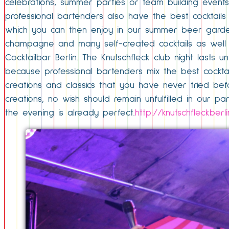
celebrations, summer parties or team building events 
professional bartenders also have the best cocktails 
which you can then enjoy in our summer beer garden in
champagne and many self-created cocktails as well a
Cocktailbar Berlin. The Knutschfleck club night lasts
because professional bartenders mix the best cocktails
creations and classics that you have never tried bef
creations, no wish should remain unfulfilled in our pa
the evening is already perfect.
http://knutschfleckberl