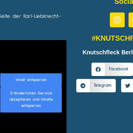
Socia
Seite der Karl-Liebknecht-
#KNUTSCH
Knutschfleck Berl
Facebook
Inhalt entsperren
Telegram
Erforderlichen Service
akzeptieren und Inhalte
entsperren