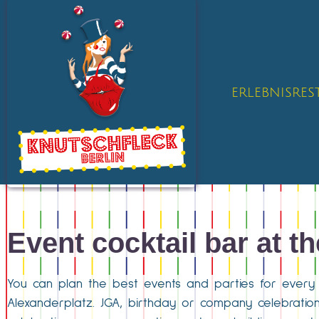
ERLEBNISRE
Event cocktail bar at th
You can plan the best events and parties for every occ
Alexanderplatz. JGA, birthday or company celebration