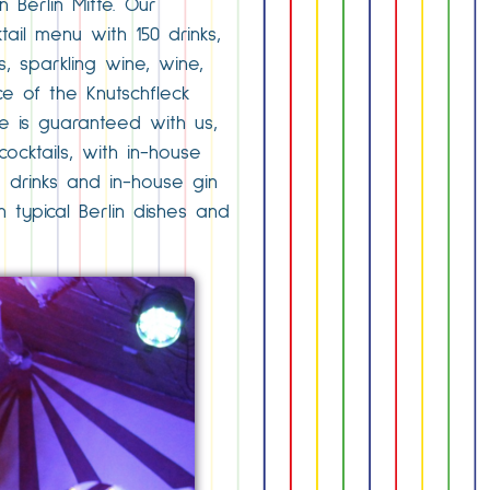
 Berlin Mitte. Our
ail menu with 150 drinks,
, sparkling wine, wine,
e of the Knutschfleck
re is guaranteed with us,
ocktails, with in-house
 drinks and in-house gin
h typical Berlin dishes and