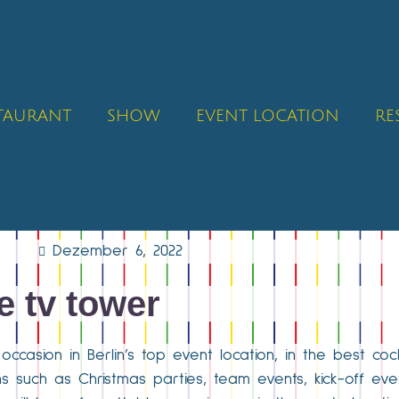
STAURANT
SHOW
EVENT LOCATION
RE
Dezember 6, 2022
e tv tower
asion in Berlin’s top event location, in the best cockt
s such as Christmas parties, team events, kick-off eve