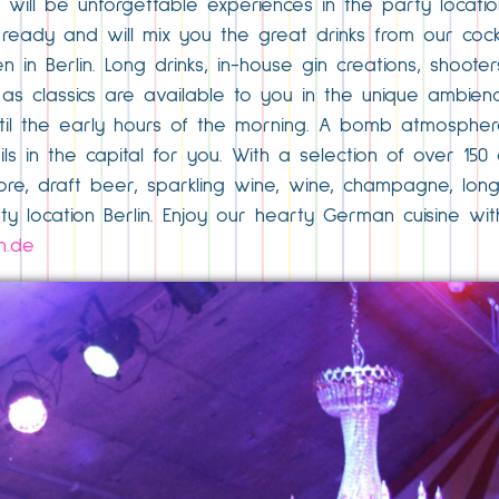
will be unforgettable experiences in the party location
ready and will mix you the great drinks from our cockt
 Berlin. Long drinks, in-house gin creations, shooters
s classics are available to you in the unique ambienc
 until the early hours of the morning. A bomb atmosphe
 in the capital for you. With a selection of over 150 c
ore, draft beer, sparkling wine, wine, champagne, long
rty location Berlin. Enjoy our hearty German cuisine wit
in.de