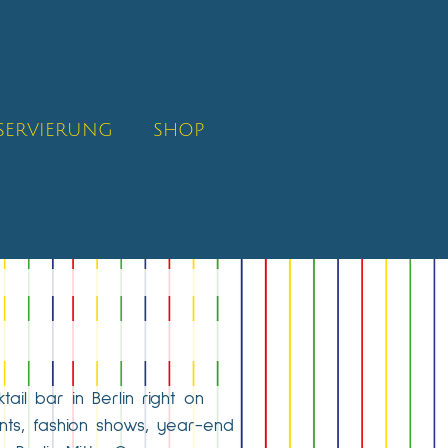
SERVIERUNG
SHOP
ail bar in Berlin right on
nts, fashion shows, year-end