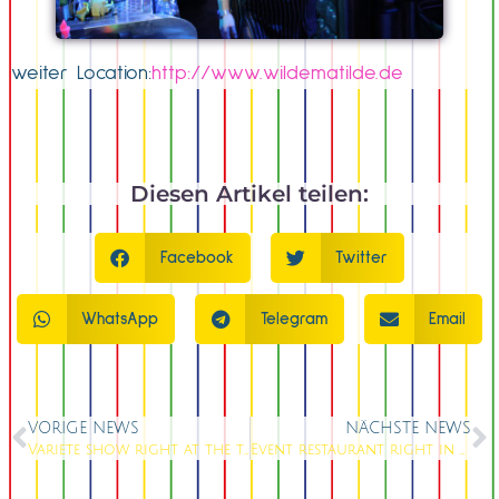
weiter Location:
http://www.wildematilde.de
Diesen Artikel teilen:
Facebook
Twitter
WhatsApp
Telegram
Email
VORIGE NEWS
NÄCHSTE NEWS
Variete show right at the tv tower
Event restaurant right in Berlin